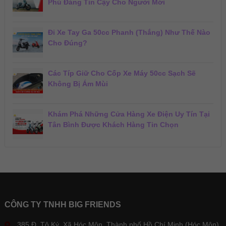
Phú Đáng Tin Cậy Cho Người Mới
Đi Xe Tay Ga 50cc Phanh (Thắng) Như Thế Nào
Cho Đúng?
Các Típ Giữ Cho Cốp Xe Máy 50cc Sạch Sẽ
Không Bị Ám Mùi
Khám Phá Những Cửa Hàng Xe Điện Uy Tín Tại
Tân Bình Được Khách Hàng Tin Chọn
CÔNG TY TNHH BIG FRIENDS
385 Đ. Tô Ký, Xã Hóc Môn, Thành phố Hồ Chí Minh (Hóc Môn)