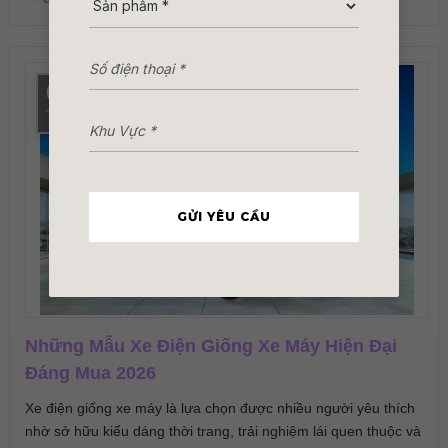
06
Th8
GỬI YÊU CẦU
Những Mẫu Xe Điện Giống Xe Máy Hiện Đại
Đáng Mua 2026
Xe điện giống xe máy là lựa chọn được nhiều người yêu thích
nhờ sở hữu kiểu dáng thời trang, trải nghiệm lái quen thuộc và