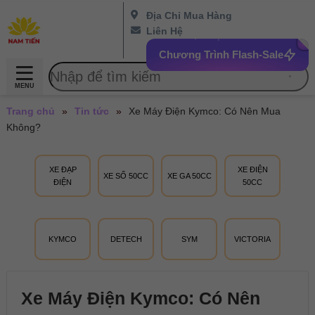
Địa Chỉ Mua Hàng
Liên Hệ
Chương Trình Flash-Sale
MENU
Trang chủ
»
Tin tức
»
Xe Máy Điện Kymco: Có Nên Mua
Không?
XE ĐẠP
XE ĐIỆN
XE SỐ 50CC
XE GA 50CC
ĐIỆN
50CC
KYMCO
DETECH
SYM
VICTORIA
Xe Máy Điện Kymco: Có Nên