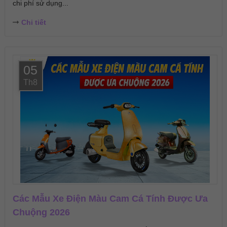
chi phí sử dụng...
Chi tiết
05
Th8
Các Mẫu Xe Điện Màu Cam Cá Tính Được Ưa
Chuộng 2026