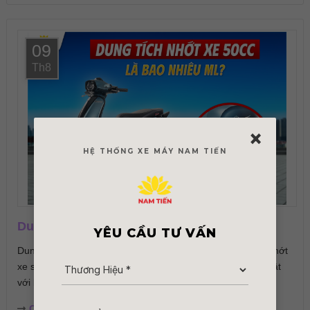
09
Th8
×
HỆ THỐNG XE MÁY NAM TIẾN
Dung Tích Nhớt Xe 50cc Là Bao Nhiêu ML?
YÊU CẦU TƯ VẤN
Dung tích nhớt xe 50cc bao nhiêu là đủ? Tìm hiểu lượng nhớt
xe số, xe ga 50cc cần dùng và cách thay nhớt đúng kỹ thuật
với bài viết...
Chi tiết