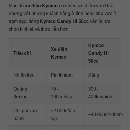
Mặc dù
xe điện Kymco
có nhiều ưu điểm vượt trội,
nhưng với những khách hàng ở tỉnh hoặc khu vực ít
trạm sạc, dòng
Kymco Candy HI 50cc
vẫn là lựa
chọn kinh tế và thực tiễn hơn.
Kymco
Xe điện
Tiêu chí
Candy HI
Kymco
50cc
Nhiên liệu
Pin lithium
Xăng
Quãng
70–
300–
đường
100km/sạc
400km/bình
Chi phí vận
~2.000đ/lần
~40.000đ/100km
hành
sạc