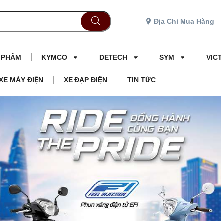
Địa Chỉ Mua Hàng
N PHẨM
KYMCO
DETECH
SYM
VIC
XE MÁY ĐIỆN
XE ĐẠP ĐIỆN
TIN TỨC