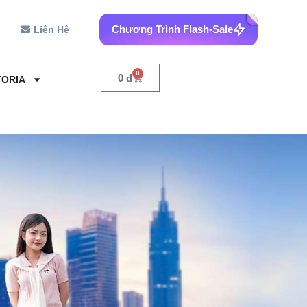
Chương Trình Flash-Sale
Liên Hệ
0
0
đ
TORIA