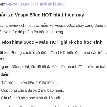
êm:
Giá xe Vespa 50cc mới nhất 2025
ẫu xe Vespa 50cc HOT nhất hiện nay
y là review chi tiết các mẫu xe Vespa 50cc chạy xăng đang đ
ất, và mức độ phổ biến trên thị trường.
 Nioshima 50cc – Mẫu HOT giá rẻ cho học sinh
ết kế
: Phong cách Ý cổ điển, đèn LED hiện đại, màu sắc trẻ t
nữ.
ng cơ
: 50cc, 4 thì, tốc độ tối đa 60km/h, phanh đĩa trước an toàn
 điểm
:
Tiết kiệm nhiên liệu: 1.9 lít/100km.
Cốp rộng chứa được 2 mũ bảo hiểm.
Giá rẻ, phù hợp học sinh từ 16 tuổi.