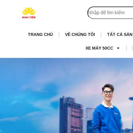
TRANG CHỦ
VỀ CHÚNG TÔI
TẤT CẢ SẢ
XE MÁY 50CC