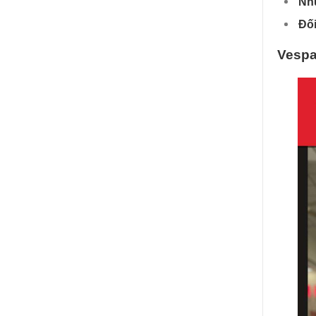
Nh
Đố
Vespa