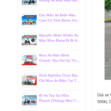
Giống Xe Máy Hiện Đại
Đáng Mua 2026
Các Mẫu Xe Điện Màu
Cam Cá Tính Được Ưa
Chuộng 2026
Nguyên Nhân Khiến Xe
Máy 50cc Đang Đi Bị Hụt
Ga Chết Máy
Mua Xe Điện Bình
Chánh: Địa Chỉ Uy Tín,
Giá Tốt Và Dịch Vụ Hậu
Mãi Đáng Tin Cậy
Kinh Nghiệm Chọn Địa
Chỉ Mua Xe Điện Tại Tân
Phú Đáng Tin Cậy Cho
Người Mới
Giá xe 
Đi Xe Tay Ga 50cc
Phanh (Thắng) Như Thế
500k). 
Nào Cho Đúng?