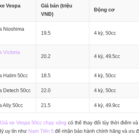
xe Vespa
Giá bán (triệu
Động cơ
VNĐ)
a Nioshima
19.5
4 kỳ, 50cc
 Victoria
20.2
4 kỳ, 49.5cc
a Halim 50cc
18.5
4 kỳ, 50cc
a Detech 50cc
22.0
4 kỳ, 50cc
 Ally 50cc
21.5
4 kỳ, 49.9cc
Giá xe Vespa 50cc chạy xăng
có thể thay đổi tùy thời điểm v
 lý uy tín như
Nam Tiến 5
để nhận bảo hành chính hãng và ưu đ