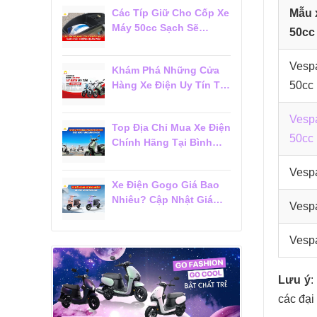
Mẫu 
Các Típ Giữ Cho Cốp Xe
Máy 50cc Sạch Sẽ
50cc
Không Bị Ám Mùi
Vesp
Khám Phá Những Cửa
50cc
Hàng Xe Điện Uy Tín Tại
Tân Bình Được Khách
Hàng Tin Chọn
Vespa
Top Địa Chỉ Mua Xe Điện
50cc
Chính Hãng Tại Bình
Thạnh Được Khách
Vesp
Hàng Đánh Giá Cao
Xe Điện Gogo Giá Bao
Nhiêu? Cập Nhật Giá
Vesp
Mới Nhất 2026
Vespa
Lưu ý
:
các đại