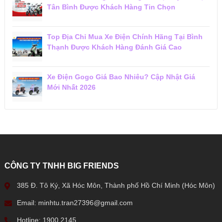
Tân Bình Được Khách Hàng Tin Chọn
Top Địa Chỉ Mua Xe Điện Chính Hãng Tại Bình
Thạnh Được Khách Hàng Đánh Giá Cao
Xe Điện Gogo Giá Bao Nhiêu? Cập Nhật Giá
Mới Nhất 2026
CÔNG TY TNHH BIG FRIENDS
385 Đ. Tô Ký, Xã Hóc Môn, Thành phố Hồ Chí Minh (Hóc Môn)
Email: minhtu.tran27396@gmail.com
Hotline: 1900 2145