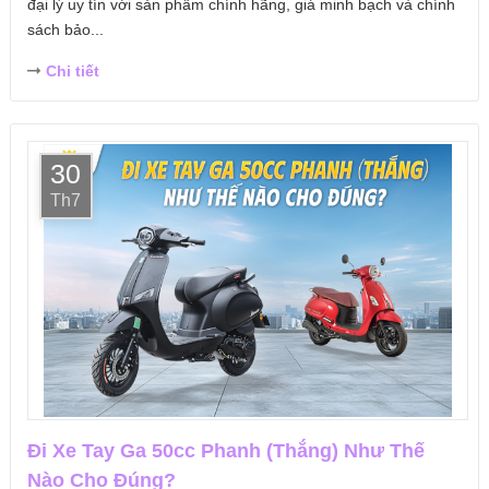
đại lý uy tín với sản phẩm chính hãng, giá minh bạch và chính
sách bảo...
Chi tiết
30
Th7
Đi Xe Tay Ga 50cc Phanh (Thắng) Như Thế
Nào Cho Đúng?