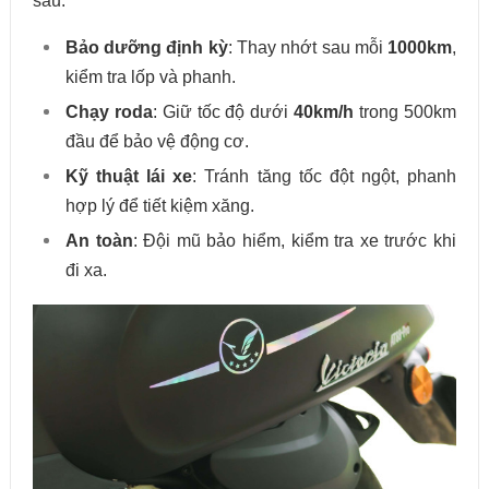
sau:
Bảo dưỡng định kỳ
: Thay nhớt sau mỗi
1000km
,
kiểm tra lốp và phanh
.
Chạy roda
: Giữ tốc độ dưới
40km/h
trong 500km
đầu để bảo vệ động cơ.
Kỹ thuật lái xe
: Tránh tăng tốc đột ngột, phanh
hợp lý để tiết kiệm xăng.
An toàn
: Đội mũ bảo hiểm, kiểm tra xe trước khi
đi xa.