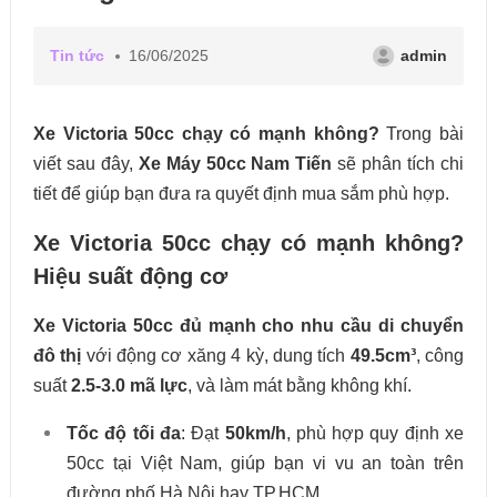
Tin tức
16/06/2025
admin
Xe Victoria 50cc chạy có mạnh không?
Trong bài
viết sau đây,
Xe Máy 50cc Nam Tiến
sẽ phân tích chi
tiết để giúp bạn đưa ra quyết định mua sắm phù hợp.
Xe Victoria 50cc chạy có mạnh không?
Hiệu suất động cơ
Xe Victoria 50cc đủ mạnh cho nhu cầu di chuyển
đô thị
với động cơ xăng 4 kỳ, dung tích
49.5cm³
, công
suất
2.5-3.0 mã lực
, và làm mát bằng không khí.
Tốc độ tối đa
: Đạt
50km/h
, phù hợp quy định xe
50cc tại Việt Nam, giúp bạn vi vu an toàn trên
đường phố Hà Nội hay TP.HCM.