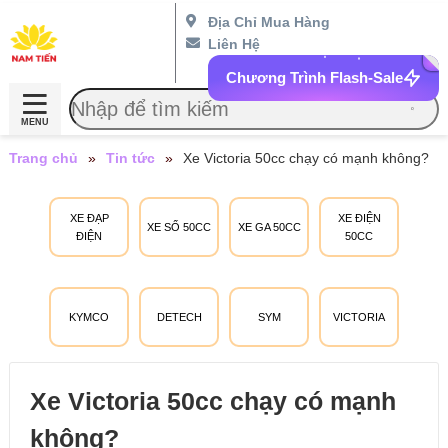
Địa Chỉ Mua Hàng
Liên Hệ
Chương Trình Flash-Sale
MENU
Trang chủ
»
Tin tức
»
Xe Victoria 50cc chạy có mạnh không?
XE ĐẠP
XE ĐIỆN
XE SỐ 50CC
XE GA 50CC
ĐIỆN
50CC
KYMCO
DETECH
SYM
VICTORIA
Xe Victoria 50cc chạy có mạnh
không?