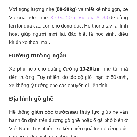
Với trọng lượng nhẹ (
80-90kg
) và thiết kế nhỏ gọn, xe
Victoria 50cc như
Xe Ga 50cc Victoria AT88
dễ dàng
len lỏi qua các con phố đông đúc. Hệ thống tay lái linh
hoạt giúp người mới lái, đặc biệt là học sinh, điều
khiển xe thoải mái.
Đường trường ngắn
Xe phù hợp cho quãng đường
10-20km
, như từ nhà
đến trường. Tuy nhiên, do tốc độ giới hạn ở 50km/h,
xe không lý tưởng cho các chuyến đi liên tỉnh.
Địa hình gồ ghề
Hệ thống
giảm xóc trước/sau thủy lực
giúp xe vận
hành ổn định trên đường gồ ghề hoặc ổ gà phổ biến ở
Việt Nam. Tuy nhiên, xe kém hiệu quả trên đường dốc
cao hoặc địa hình quá phức tạp.