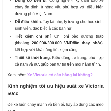
Động cơ bền bỉ
: Công nghệ 4 kỳ đảm bảo xe
chạy ổn định, ít hỏng vặt, phù hợp với điều kiện
đường phố Việt Nam.
Dễ điều khiển
: Tay lái nhẹ, lý tưởng cho học sinh,
sinh viên, đặc biệt là các bạn nữ.
Tiết kiệm chi phí
: Chi phí bảo dưỡng thấp
(khoảng
200.000-300.000 VNĐ/lần thay nhớt
),
kết hợp với khả năng tiết kiệm xăng.
Thiết kế thời trang
: Kiểu dáng trẻ trung, phù hợp
cả nam và nữ, giúp bạn tự tin trên mọi hành trình.
Xem thêm:
Xe Victoria có cần bằng lái không?
Kinh nghiệm tối ưu hiệu suất xe Victoria
50cc
Để xe luôn chạy mạnh và bền bỉ, hãy áp dụng các mẹo