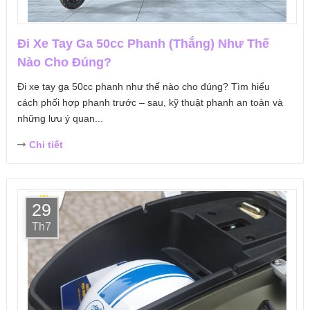
Đi Xe Tay Ga 50cc Phanh (Thắng) Như Thế
Nào Cho Đúng?
Đi xe tay ga 50cc phanh như thế nào cho đúng? Tìm hiểu
cách phối hợp phanh trước – sau, kỹ thuật phanh an toàn và
những lưu ý quan...
Chi tiết
29
Th7