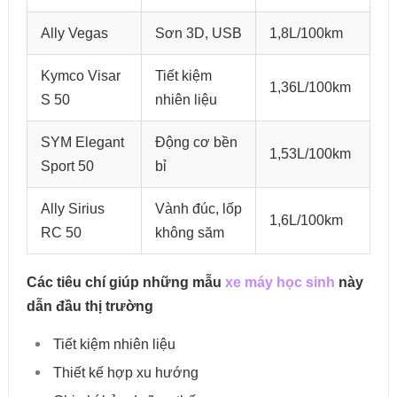
Ally Vegas
Sơn 3D, USB
1,8L/100km
Kymco Visar
Tiết kiệm
1,36L/100km
S 50
nhiên liệu
SYM Elegant
Động cơ bền
1,53L/100km
Sport 50
bỉ
Ally Sirius
Vành đúc, lốp
1,6L/100km
RC 50
không săm
Các tiêu chí giúp những mẫu
xe máy học sinh
này
dẫn đầu thị trường
Tiết kiệm nhiên liệu
Thiết kế hợp xu hướng