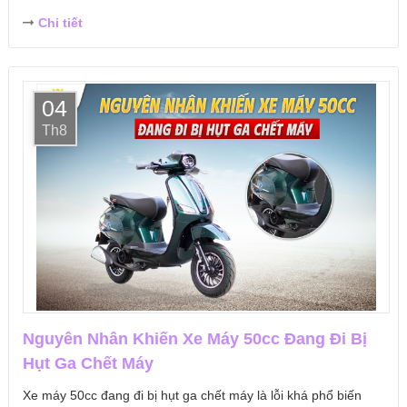
Chi tiết
04
Th8
Nguyên Nhân Khiến Xe Máy 50cc Đang Đi Bị
Hụt Ga Chết Máy
Xe máy 50cc đang đi bị hụt ga chết máy là lỗi khá phổ biến