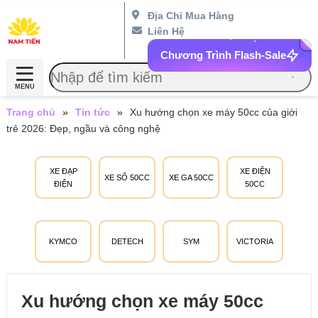
Địa Chỉ Mua Hàng
Liên Hệ
Chương Trình Flash-Sale
MENU
Trang chủ
»
Tin tức
»
Xu hướng chọn xe máy 50cc của giới
trẻ 2026: Đẹp, ngầu và công nghệ
XE ĐẠP
XE ĐIỆN
XE SỐ 50CC
XE GA 50CC
ĐIỆN
50CC
KYMCO
DETECH
SYM
VICTORIA
Xu hướng chọn xe máy 50cc