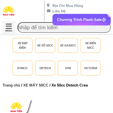
Địa Chỉ Mua Hàng
Liên Hệ
Chương Trình Flash-Sale
MENU
XE ĐẠP
XE ĐIỆN
XE SỐ 50CC
XE GA 50CC
ĐIỆN
50CC
KYMCO
DETECH
SYM
VICTORIA
Trang chủ
/
XE MÁY 50CC
/ Xe 50cc Detech Crea