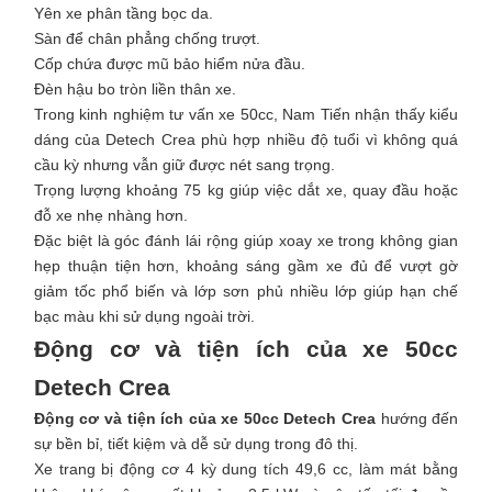
Yên xe phân tầng bọc da.
Sàn để chân phẳng chống trượt.
Cốp chứa được mũ bảo hiểm nửa đầu.
Đèn hậu bo tròn liền thân xe.
Trong kinh nghiệm tư vấn xe 50cc, Nam Tiến nhận thấy kiểu
dáng của Detech Crea phù hợp nhiều độ tuổi vì không quá
cầu kỳ nhưng vẫn giữ được nét sang trọng.
Trọng lượng khoảng 75 kg giúp việc dắt xe, quay đầu hoặc
đỗ xe nhẹ nhàng hơn.
Đặc biệt là góc đánh lái rộng giúp xoay xe trong không gian
hẹp thuận tiện hơn, khoảng sáng gầm xe đủ để vượt gờ
giảm tốc phổ biến và lớp sơn phủ nhiều lớp giúp hạn chế
bạc màu khi sử dụng ngoài trời.
Động cơ và tiện ích của xe 50cc
Detech Crea
Động cơ và tiện ích của xe 50cc Detech Crea
hướng đến
sự bền bỉ, tiết kiệm và dễ sử dụng trong đô thị.
Xe trang bị động cơ 4 kỳ dung tích 49,6 cc, làm mát bằng