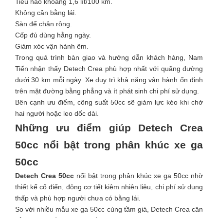
Tiêu hao khoảng 1,6 lít/100 km.
Không cần bằng lái.
Sàn để chân rộng.
Cốp đủ dùng hằng ngày.
Giảm xóc vận hành êm.
Trong quá trình bàn giao và hướng dẫn khách hàng, Nam
Tiến nhận thấy Detech Crea phù hợp nhất với quãng đường
dưới 30 km mỗi ngày. Xe duy trì khả năng vận hành ổn định
trên mặt đường bằng phẳng và ít phát sinh chi phí sử dụng.
Bên cạnh ưu điểm, công suất 50cc sẽ giảm lực kéo khi chở
hai người hoặc leo dốc dài.
Những ưu điểm giúp Detech Crea
50cc nổi bật trong phân khúc xe ga
50cc
Detech Crea 50cc
nổi bật trong phân khúc xe ga 50cc nhờ
thiết kế cổ điển, động cơ tiết kiệm nhiên liệu, chi phí sử dụng
thấp và phù hợp người chưa có bằng lái.
So với nhiều mẫu xe ga 50cc cùng tầm giá, Detech Crea cân