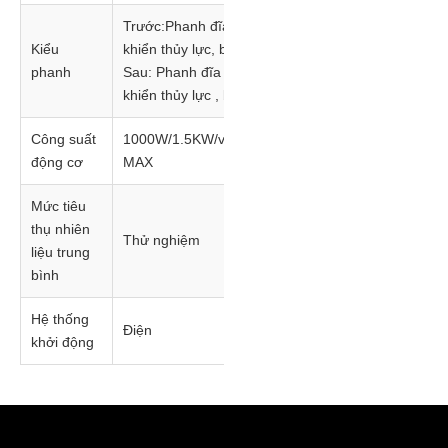
Trước:Phanh đĩa, điều
Kiểu
khiển thủy lực, bằng tay.
phanh
Sau: Phanh đĩa , điều
khiển thủy lực , bằng tay
Công suất
1000W/1.5KW/vòng/phút
động cơ
MAX
Mức tiêu
thụ nhiên
Thử nghiệm
liệu trung
bình
Hệ thống
Điện
khởi động