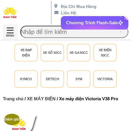
Địa Chỉ Mua Hàng
Liên Hệ
Chương Trình Flash-Sale
MENU
XE ĐẠP
XE ĐIỆN
XE SỐ 50CC
XE GA 50CC
ĐIỆN
50CC
KYMCO
DETECH
SYM
VICTORIA
Trang chủ
/
XE MÁY ĐIỆN
/ Xe máy điện Victoria V38 Pro
Giảm giá!