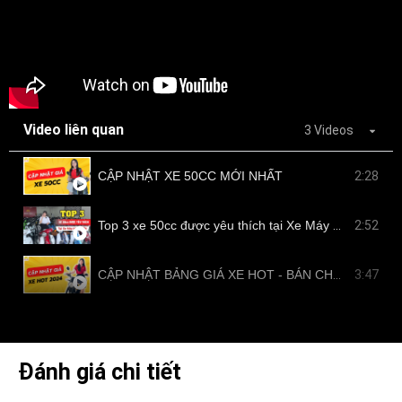
Video liên quan
3 Videos
CẬP NHẬT XE 50CC MỚI NHẤT
2:28
Top 3 xe 50cc được yêu thích tại Xe Máy Nam Tiến
2:52
CẬP NHẬT BẢNG GIÁ XE HOT - BÁN CHẠY TẠI NAM TIẾN
3:47
Đánh giá chi tiết