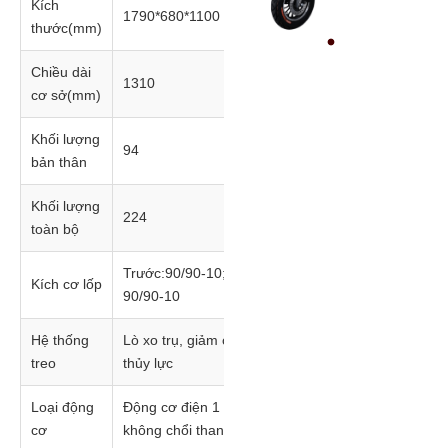
Kích
1790*680*1100
thước(mm)
Chiều dài
1310
cơ sở(mm)
Khối lượng
94
bản thân
Khối lượng
224
toàn bộ
Trước:90/90-10; sau:
Kích cơ lốp
90/90-10
Hệ thống
Lò xo trụ, giảm chấn
treo
thủy lực
Loại động
Động cơ điện 1 chiều
cơ
không chổi than