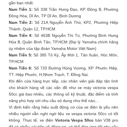
gần bạn nhất:
Nam Tiến 1:
Số 338 Trần Hưng Đạo, KP. Đông B, Phường
Đông Hòa, Dĩ An, TP Dĩ An, Bình Dương
Nam Tiến 2:
Số 21A Nguyễn Ảnh Thủ, KP2, Phường Hiệp
Thành, Quận 12, TP.HCM
Nam Tiến 4:
Số 463B Nguyễn Thị Tú, Phường Bình Hưng
Hòa B, Quận Bình Tân, TP.HCM (Đại lý Yamaha chính hãng
ủy nhiệm của tập đoàn Yamaha Motor Việt Nam)
Nam Tiến 5:
Số 385 Tô Ký, Ấp Mới 1, Tân Xuân, Hóc Môn,
TP.HCM
Nam Tiến 6:
Số 720 Đường Hùng Vương, KP. Phước Hiệp,
TT. Hiệp Phước, H,Nhơn Trạch, T. Đồng Nai​​​.
Khi đến cửa hàng trực tiếp, các nhân viên giải đáp tận tình
cho khách hàng về các vấn đề như xe máy victoria vespa
50cc giá bao nhiêu, các thông số kỹ thuật, đặc điểm và tính
năng phù hợp với nhu cầu sử dụng như thế nào,...
Vì định kiến rằng hiệu suất động cơ của xe điện là yếu nên
nhiều người vẫn nghi ngờ liệu xe vespa victoria 50cc có tốt
không. Thực tế, xe điện
Victoria Vespa 50cc
bản V38 pro
đã có nhiều cải tiến về động cơ, có thể đáp ứng tốt nhu cầu