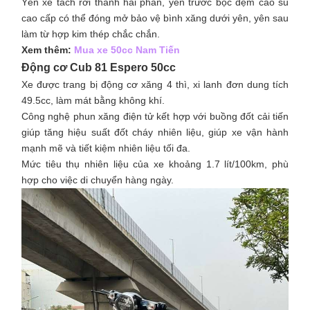
Yên xe tách rời thành hai phần, yên trước bọc đệm cao su
cao cấp có thể đóng mở bảo vệ bình xăng dưới yên, yên sau
làm từ hợp kim thép chắc chắn.
Xem thêm:
Mua xe 50cc Nam Tiến ​
Động cơ Cub 81 Espero 50cc
Xe được trang bị động cơ xăng 4 thì, xi lanh đơn dung tích
49.5cc, làm mát bằng không khí.
Công nghệ phun xăng điện tử kết hợp với buồng đốt cải tiến
giúp tăng hiệu suất đốt cháy nhiên liệu, giúp xe vận hành
mạnh mẽ và tiết kiệm nhiên liệu tối đa.
Mức tiêu thụ nhiên liệu của xe khoảng 1.7 lít/100km, phù
hợp cho việc di chuyển hàng ngày.