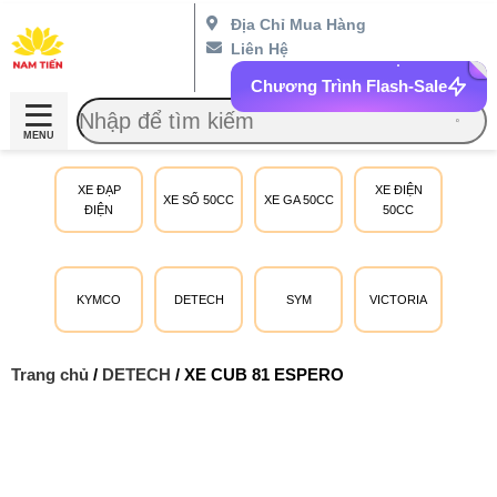
Địa Chỉ Mua Hàng
Liên Hệ
Chương Trình Flash-Sale
MENU
XE ĐẠP
XE ĐIỆN
XE SỐ 50CC
XE GA 50CC
ĐIỆN
50CC
KYMCO
DETECH
SYM
VICTORIA
Trang chủ
/
DETECH
/ XE CUB 81 ESPERO