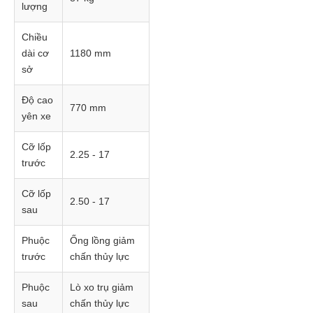
lượng
Chiều
dài cơ
1180 mm
sở
Độ cao
770 mm
yên xe
Cỡ lốp
2.25 - 17
trước
Cỡ lốp
2.50 - 17
sau
Phuộc
Ống lồng giảm
trước
chấn thủy lực
Phuộc
Lò xo trụ giảm
sau
chấn thủy lực