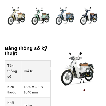
Bảng thông số kỹ
thuật
Tên
thông
Giá trị
Prev
số
Kích
1830 x 690 x
thước
1040 mm
Khối
87 kg