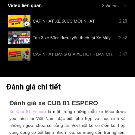
Video liên quan
3 Videos
CẬP NHẬT XE 50CC MỚI NHẤT
2:28
Top 3 xe 50cc được yêu thích tại Xe Máy Nam Tiến
2:52
CẬP NHẬT BẢNG GIÁ XE HOT - BÁN CHẠY TẠI NAM TIẾN
3:47
Đánh giá chi tiết
Đánh giá xe CUB 81 ESPERO
Xe Cub 81 Espero
là một trong những mẫu xe 50cc được
yêu thích tại Việt Nam, đặc biệt phù hợp với học sinh và
những người chưa có bằng lái. Với thiết kế cổ điển kết hợp
cùng động cơ tiết kiệm nhiên liệu, xe mang đến trải nghiệm