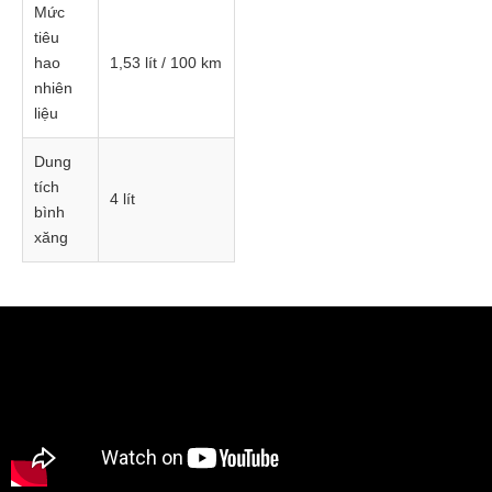
Mức
tiêu
hao
1,53 lít / 100 km
nhiên
liệu
Dung
tích
4 lít
bình
xăng