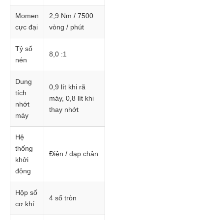
Momen
2,9 Nm / 7500
cực đại
vòng / phút
Tỷ số
8,0 :1
nén
Dung
0,9 lít khi rã
tích
máy, 0,8 lít khi
nhớt
thay nhớt
máy
Hệ
thống
Điện / đạp chân
khởi
động
Hộp số
4 số tròn
cơ khí