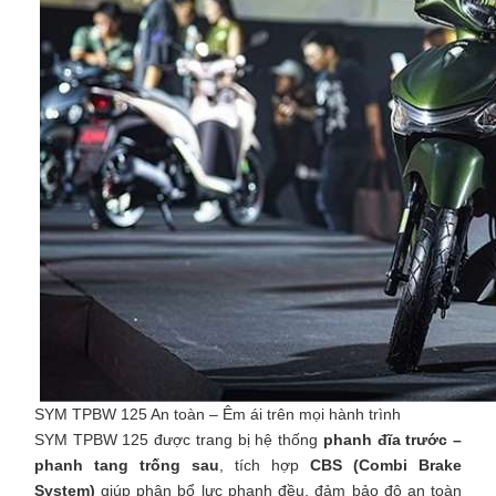
SYM TPBW 125 An toàn – Êm ái trên mọi hành trình
SYM TPBW 125 được trang bị hệ thống
phanh đĩa trước –
phanh tang trống sau
, tích hợp
CBS (Combi Brake
System)
giúp phân bổ lực phanh đều, đảm bảo độ an toàn