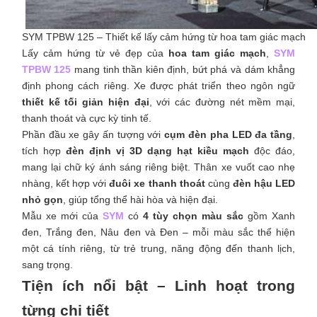
SYM TPBW 125 – Thiết kế lấy cảm hứng từ hoa tam giác mạch
Lấy cảm hứng từ vẻ đẹp của
hoa tam giác mạch
,
SYM
TPBW 125
mang tinh thần kiên định, bứt phá và dám khẳng
định phong cách riêng. Xe được phát triển theo ngôn ngữ
thiết kế tối giản hiện đại
, với các đường nét mềm mại,
thanh thoát và cực kỳ tinh tế.
Phần đầu xe gây ấn tượng với
cụm đèn pha LED đa tầng
,
tích hợp
đèn định vị 3D dạng hạt kiều mạch
độc đáo,
mang lại chữ ký ánh sáng riêng biệt. Thân xe vuốt cao nhẹ
nhàng, kết hợp với
đuôi xe thanh thoát
cùng
đèn hậu LED
nhỏ gọn
, giúp tổng thể hài hòa và hiện đại.
Mẫu xe mới của
SYM
có
4 tùy chọn màu sắc
gồm Xanh
đen, Trắng đen, Nâu đen và Đen – mỗi màu sắc thể hiện
một cá tính riêng, từ trẻ trung, năng động đến thanh lịch,
sang trọng.
Tiện ích nổi bật – Linh hoạt trong
từng chi tiết