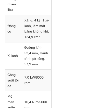
nhiên
liệu
Xăng, 4 kỳ, 1 xi-
Động
lanh, làm mát
cơ
bằng không khí,
124,9 cm³
Đường kính:
52,4 mm, Hành
Xi lanh
trình pít-tông:
57,9 mm
Công
7,0 kW/8000
suất tối
rpm
đa
Mô-
men
10,4 N.m/5000
xoắn
rpm