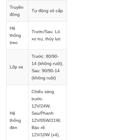
Truyền
Tự động vô cấp
động
Hệ
Trước/Sau: Lò
thống
xo trụ, thủy lực
treo
Trước: 80/90-
14 (không ruột),
Lốp xe
Sau: 90/90-14
(không ruột)
Chiếu sáng
trước:
12V/24W,
Hệ
Sau/Phanh:
thống
12V/05W/21W,
đèn
Báo rẽ:
12V/10W (x4),