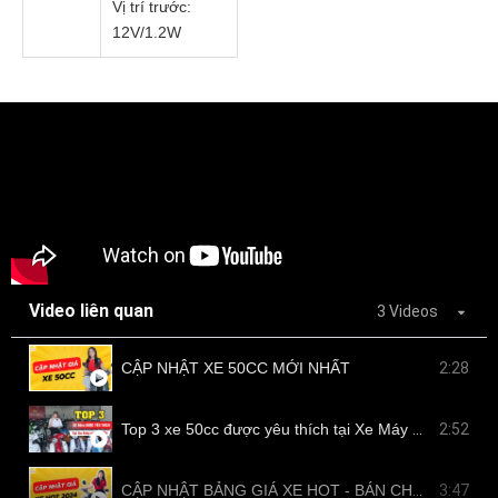
Vị trí trước:
12V/1.2W
Video liên quan
3 Videos
CẬP NHẬT XE 50CC MỚI NHẤT
2:28
Top 3 xe 50cc được yêu thích tại Xe Máy Nam Tiến
2:52
CẬP NHẬT BẢNG GIÁ XE HOT - BÁN CHẠY TẠI NAM TIẾN
3:47