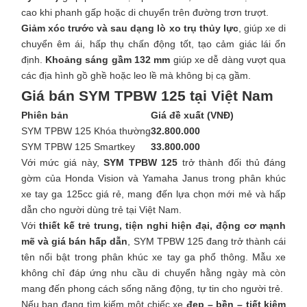
cao khi phanh gấp hoặc di chuyển trên đường trơn trượt.
Giảm xóc trước và sau dạng lò xo trụ thủy lực
, giúp xe di
chuyển êm ái, hấp thụ chấn động tốt, tạo cảm giác lái ổn
định.
Khoảng sáng gầm 132 mm
giúp xe dễ dàng vượt qua
các địa hình gồ ghề hoặc leo lề mà không bị cạ gầm.
Giá bán SYM TPBW 125 tại Việt Nam
Phiên bản
Giá đề xuất (VNĐ)
SYM TPBW 125 Khóa thường
32.800.000
SYM TPBW 125 Smartkey
33.800.000
Với mức giá này,
SYM TPBW 125
trở thành đối thủ đáng
gờm của Honda Vision và Yamaha Janus trong phân khúc
xe tay ga 125cc giá rẻ, mang đến lựa chọn mới mẻ và hấp
dẫn cho người dùng trẻ tại Việt Nam.
Với
thiết kế trẻ trung, tiện nghi hiện đại, động cơ mạnh
mẽ và giá bán hấp dẫn
, SYM TPBW 125 đang trở thành cái
tên nổi bật trong phân khúc xe tay ga phổ thông. Mẫu xe
không chỉ đáp ứng nhu cầu di chuyển hằng ngày mà còn
mang đến phong cách sống năng động, tự tin cho người trẻ.
Nếu bạn đang tìm kiếm một chiếc xe
đẹp – bền – tiết kiệm