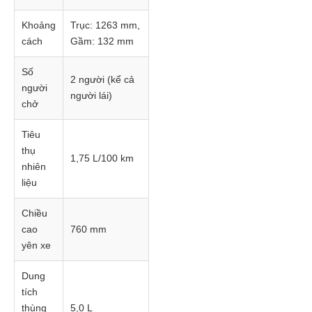
Khoảng
Trục: 1263 mm,
cách
Gầm: 132 mm
Số
2 người (kể cả
người
người lái)
chở
Tiêu
thụ
1,75 L/100 km
nhiên
liệu
Chiều
cao
760 mm
yên xe
Dung
tích
thùng
5,0 L