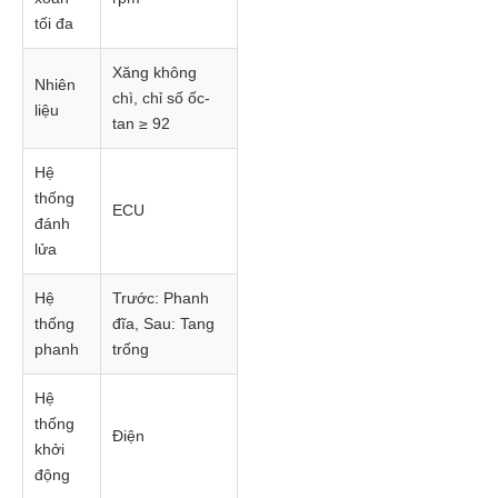
tối đa
Xăng không
Nhiên
chì, chỉ số ốc-
liệu
tan ≥ 92
Hệ
thống
ECU
đánh
lửa
Hệ
Trước: Phanh
thống
đĩa, Sau: Tang
phanh
trống
Hệ
thống
Điện
khởi
động