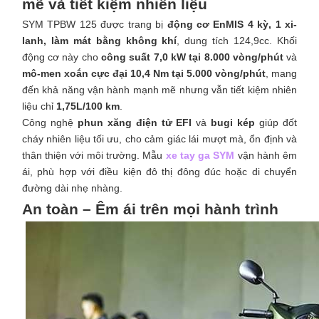
mẽ và tiết kiệm nhiên liệu
SYM TPBW 125 được trang bị
động cơ EnMIS 4 kỳ, 1 xi-
lanh, làm mát bằng không khí
, dung tích 124,9cc. Khối
động cơ này cho
công suất 7,0 kW tại 8.000 vòng/phút
và
mô-men xoắn cực đại 10,4 Nm tại 5.000 vòng/phút
, mang
đến khả năng vận hành mạnh mẽ nhưng vẫn tiết kiệm nhiên
liệu chỉ
1,75L/100 km
.
Công nghệ
phun xăng điện tử EFI
và
bugi kép
giúp đốt
cháy nhiên liệu tối ưu, cho cảm giác lái mượt mà, ổn định và
thân thiện với môi trường. Mẫu
xe tay ga SYM
vận hành êm
ái, phù hợp với điều kiện đô thị đông đúc hoặc di chuyển
đường dài nhẹ nhàng.
An toàn – Êm ái trên mọi hành trình