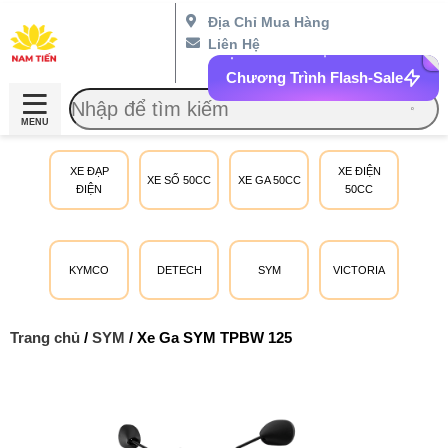
Địa Chỉ Mua Hàng
Liên Hệ
Chương Trình Flash-Sale
MENU
XE ĐẠP
XE ĐIỆN
XE SỐ 50CC
XE GA 50CC
ĐIỆN
50CC
KYMCO
DETECH
SYM
VICTORIA
Trang chủ
/
SYM
/ Xe Ga SYM TPBW 125