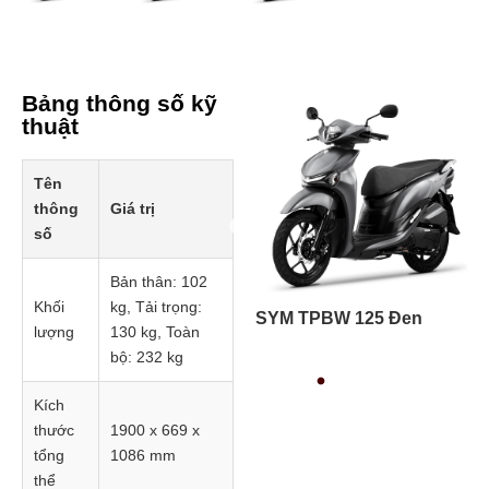
Bảng thông số kỹ
thuật
Tên
thông
Giá trị
số
Prev
Bản thân: 102
Khối
kg, Tải trọng:
SYM TPBW 125 Xanh
SYM TPBW 125 Đen
SYM TP
lượng
130 kg, Toàn
Đen
Đen
bộ: 232 kg
Kích
thước
1900 x 669 x
tổng
1086 mm
thể