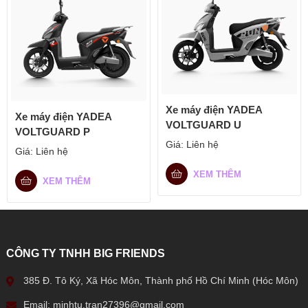
Xe máy điện YADEA
Xe máy điện YADEA
VOLTGUARD U
VOLTGUARD P
Giá:
Liên hệ
Giá:
Liên hệ
XEM THÊM
XEM THÊM
CÔNG TY TNHH BIG FRIENDS
385 Đ. Tô Ký, Xã Hóc Môn, Thành phố Hồ Chí Minh (Hóc Môn)
Email: minhtu.tran27396@gmail.com