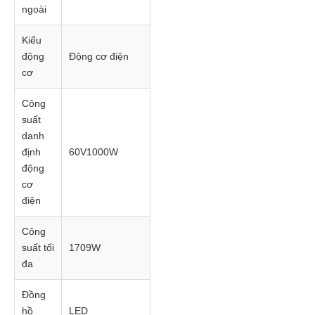
ngoài
Kiểu
động
Động cơ điện
cơ
Công
suất
danh
định
60V1000W
động
cơ
điện
Công
suất tối
1709W
đa
Đồng
hồ
LED