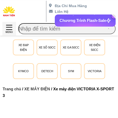
Địa Chỉ Mua Hàng
Liên Hệ
Chương Trình Flash-Sale
MENU
XE ĐẠP
XE ĐIỆN
XE SỐ 50CC
XE GA 50CC
ĐIỆN
50CC
KYMCO
DETECH
SYM
VICTORIA
Trang chủ
/
XE MÁY ĐIỆN
/ Xe máy điện VICTORIA X-SPORT
3