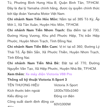
Tú, Phường Bình Hưng Hòa B, Quận Bình Tân, TP.HCM.
Đây là đại lý Yamaha chính hãng, được ủy quyền chính thức
bởi tập đoàn Yamaha Motor Việt Nam.
Chi nhánh Nam Tiến Hóc Môn:
Nằm tại số 385 Tô Ký, Ấp
Mới 1, Xã Tân Xuân, Huyện Hóc Môn, TP.HCM.
Chi nhánh Nam Tiến Nhơn Trạch:
Địa điểm tại số 730,
Đường Hùng Vương, Khu phố Phước Hiệp, Thị trấn Hiệp
Phước, Huyện Nhơn Trạch, Tỉnh Đồng Nai.
Chi nhánh Nam Tiến Bến Cam:
Vị trí tại số 360, Đường Lý
Thái Tổ, Ấp Bến Sắn, Xã Phước Thiền, Huyện Nhơn Trạch,
Tỉnh Đồng Nai.
Chi nhánh Nam Tiến Nhà Bè:
Đặt tại số 770, Đường
Nguyễn Văn Tạo, Xã Hiệp Phước, Huyện Nhà Bè, TP.HCM.
Xem thêm:
Xe máy điện Victoria V88 Pro
Thông số kỹ thuật
Victoria X-Sport 3
TÊN THƯƠNG HIỆU
Victoria X-Sport
Kích thước bên ngoài
1830x700x1040
Kiểu động cơ
Động cơ điện
Công suất danh định động cơ
60V1000W