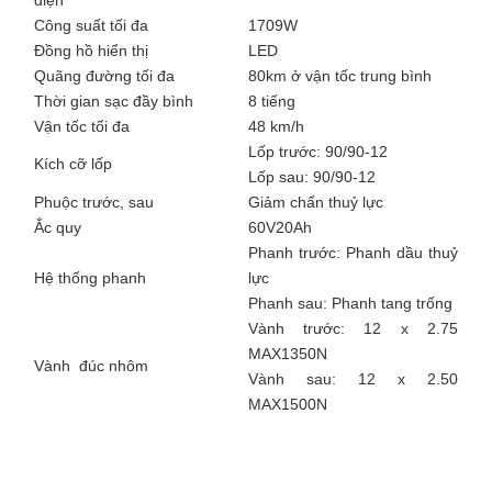
điện
Công suất tối đa
1709W
Đồng hồ hiển thị
LED
Quãng đường tối đa
80km ở vận tốc trung bình
Thời gian sạc đầy bình
8 tiếng
Vận tốc tối đa
48 km/h
Lốp trước: 90/90-12
Kích cỡ lốp
Lốp sau: 90/90-12
Phuộc trước, sau
Giảm chấn thuỷ lực
Ắc quy
60V20Ah
Phanh trước: Phanh dầu thuỷ
Hệ thống phanh
lực
Phanh sau: Phanh tang trống
Vành trước: 12 x 2.75
MAX1350N
Vành đúc nhôm
Vành sau: 12 x 2.50
MAX1500N