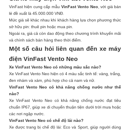
VinFast hiện cung cấp mẫu
VinFast Vento Neo
, với giá bán
lẻ đề xuất là 45.000.000 VNĐ.
Mức giá sẽ khác nhau khi khách hàng lựa chọn phương thức
sở hữu pin: thuê pin hoặc mua pin.
Ngoài ra, giá cả còn dao động theo chương trình khuyến mãi
và chính sách bán hàng theo thời điểm.
Một số câu hỏi liên quan đến xe máy
điện VinFast Vento Neo
Xe VinFast Vento Neo có những màu sắc nào?
Xe VinFast Vento Neo hiện có 4 màu sắc tinh tế: vàng, trắng,
đen nhám và xám, phù hợp cho cả nam và nữ.
VinFast Vento Neo có khả năng chống nước như thế
nào?
Xe VinFast Vento Neo có khả năng chống nước đạt tiêu
chuẩn IP67, giúp xe di chuyển thuận tiện dưới trời mưa hoặc
các nơi ngập nước.
VinFast Vento Neo có chế độ lái nào?
Xe được trang bị chế độ lái: Eco và Sport, giúp người dùng