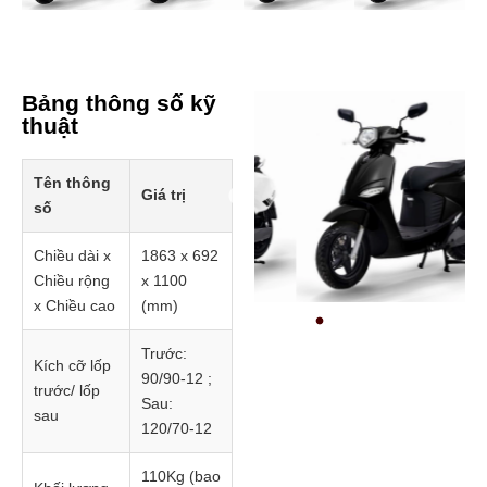
Bảng thông số kỹ
thuật
Tên thông
Giá trị
số
Prev
Chiều dài x
1863 x 692
Chiều rộng
x 1100
x Chiều cao
(mm)
Trước:
Kích cỡ lốp
90/90-12 ;
trước/ lốp
Sau:
sau
120/70-12
110Kg (bao