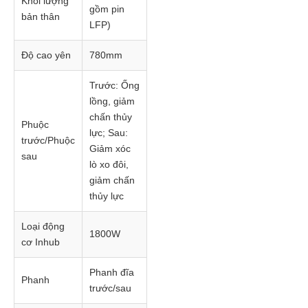
Khối lượng
gồm pin
bản thân
LFP)
Độ cao yên
780mm
Trước: Ống
lồng, giảm
chấn thủy
Phuộc
lực; Sau:
trước/Phuộc
Giảm xóc
sau
lò xo đôi,
giảm chấn
thủy lực
Loại động
1800W
cơ Inhub
Phanh đĩa
Phanh
trước/sau