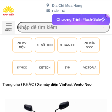
Địa Chỉ Mua Hàng
Liên Hệ
Chương Trình Flash-Sale
MENU
XE ĐẠP
XE ĐIỆN
XE SỐ 50CC
XE GA 50CC
ĐIỆN
50CC
KYMCO
DETECH
SYM
VICTORIA
Trang chủ
/
KHÁC
/ Xe máy điện VinFast Vento Neo