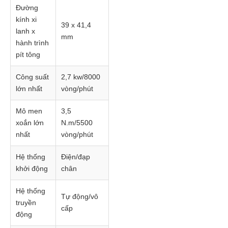
Đường
kính xi
39 x 41,4
lanh x
mm
hành trình
pít tông
Công suất
2,7 kw/8000
lớn nhất
vòng/phút
Mô men
3,5
xoắn lớn
N.m/5500
nhất
vòng/phút
Hệ thống
Điện/đạp
khởi động
chân
Hệ thống
Tự động/vô
truyền
cấp
động