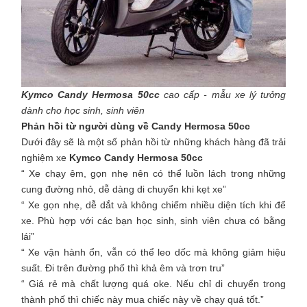
Kymco Candy Hermosa 50cc
cao cấp
- mẫu xe lý tưởng
dành cho học sinh, sinh viên
Phản hồi từ người dùng về Candy Hermosa 50cc
Dưới đây sẽ là một số phản hồi từ những khách hàng đã trải
nghiệm xe
Kymco Candy Hermosa 50cc
“ Xe chạy êm, gọn nhẹ nên có thể luồn lách trong những
cung đường nhỏ, dễ dàng di chuyển khi kẹt xe”
“ Xe gọn nhẹ, dễ dắt và không chiếm nhiều diện tích khi để
xe. Phù hợp với các bạn học sinh, sinh viên chưa có bằng
lái”
“ Xe vận hành ổn, vẫn có thể leo dốc mà không giảm hiệu
suất. Đi trên đường phố thì khả êm và trơn tru”
“ Giá rẻ mà chất lượng quá oke. Nếu chỉ di chuyển trong
thành phố thì chiếc này mua chiếc này về chạy quá tốt.”