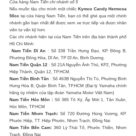
Cửa hàng Nam Tiến chi nhánh số 5
Nếu muốn tậu cho mình một chiếc
Kymco Candy Hermosa
50cc
tại cửa hàng Nam Tiến, bạn có thể ghé qua một chinh
nhánh gần bạn nhất để được xem xe trực tiếp và được nhân
viên tư vấn kỹ hơn.
Các chi nhánh hiện tại của Nam Tiến trên địa bàn thành phố
Hồ Chí Minh:
Nam Tiến Dĩ An
: Số 338 Trần Hưng Đạo, KP. Đông B,
Phường Đông Hòa, Dĩ An, TP Dĩ An, Bình Dương.
Nam Tiến Quận 12
: Số 21A Nguyễn Ảnh Thủ, KP2, Phường
Hiệp Thành, Quận 12, TP.HCM.
Nam Tiến Bình Tân
: Số 463B Nguyễn Thị Tú, Phường Bình
Hưng Hòa B, Quận Bình Tân, TP.HCM (Đại lý Yamaha chính
hãng ủy nhiệm của tập đoàn Yamaha Motor Việt Nam)
Nam Tiến Hóc Môn :
Số 385 Tô Ký, Ấp Mới 1, Tân Xuân,
Hóc Môn, TP.HCM
Nam Tiến Nhơn Trạch:
Số 720 Đường Hùng Vương, KP.
Phước Hiệp, TT. Hiệp Phước, Nhơn Trạch, Đồng Nai
Nam Tiến Bến Cam:
360 Lý Thái Tổ, Phước Thiền, Nhơn
Trạch, Đồng Nai