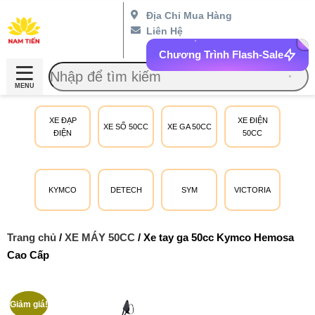
Địa Chỉ Mua Hàng
Liên Hệ
Chương Trình Flash-Sale
MENU
XE ĐẠP
XE ĐIỆN
XE SỐ 50CC
XE GA 50CC
ĐIỆN
50CC
KYMCO
DETECH
SYM
VICTORIA
Trang chủ
/
XE MÁY 50CC
/ Xe tay ga 50cc Kymco Hemosa
Cao Cấp
Giảm giá!