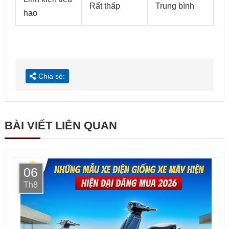
Rất thấp
Trung bình
hao
Chia sẻ:
BÀI VIẾT LIÊN QUAN
06
Th8