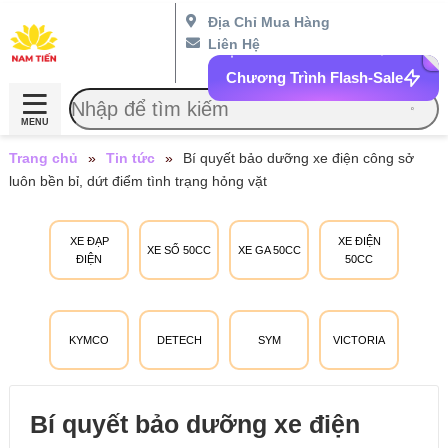
Địa Chỉ Mua Hàng
Liên Hệ
Chương Trình Flash-Sale
MENU
Trang chủ
»
Tin tức
»
Bí quyết bảo dưỡng xe điện công sở
luôn bền bỉ, dứt điểm tình trạng hỏng vặt
XE ĐẠP
XE ĐIỆN
XE SỐ 50CC
XE GA 50CC
ĐIỆN
50CC
KYMCO
DETECH
SYM
VICTORIA
Bí quyết bảo dưỡng xe điện