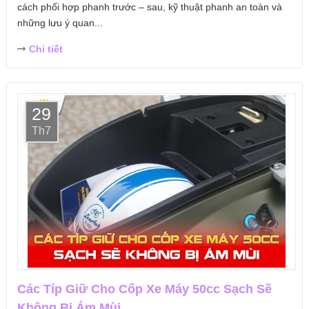
cách phối hợp phanh trước – sau, kỹ thuật phanh an toàn và
những lưu ý quan...
Chi tiết
29
Th7
Các Típ Giữ Cho Cốp Xe Máy 50cc Sạch Sẽ
Không Bị Ám Mùi