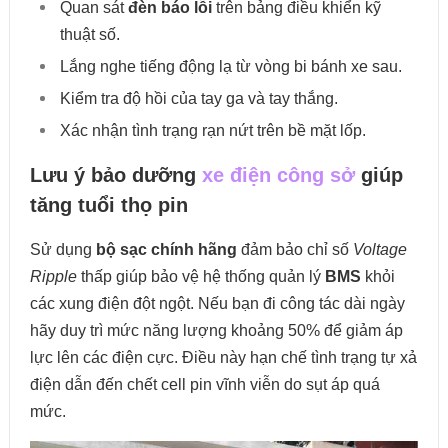
Quan sát
đèn báo lỗi
trên bảng điều khiển kỹ
thuật số.
Lắng nghe tiếng động lạ từ vòng bi bánh xe sau.
Kiểm tra độ hồi của tay ga và tay thắng.
Xác nhận tình trạng rạn nứt trên bề mặt lốp.
Lưu ý bảo dưỡng
xe điện công sở
giúp
tăng tuổi thọ pin
Sử dụng
bộ sạc chính hãng
đảm bảo chỉ số
Voltage
Ripple
thấp giúp bảo vệ hệ thống quản lý
BMS
khỏi
các xung điện đột ngột. Nếu bạn đi công tác dài ngày
hãy duy trì mức năng lượng khoảng 50% để giảm áp
lực lên các điện cực. Điều này hạn chế tình trạng tự xả
điện dẫn đến chết cell pin vĩnh viễn do sụt áp quá
mức.