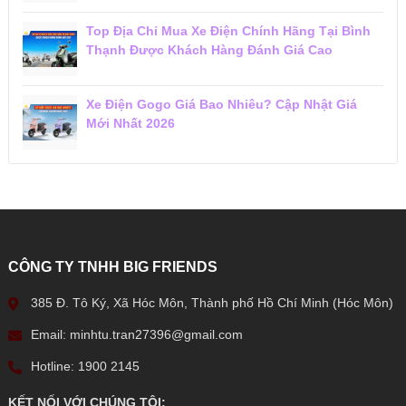
Top Địa Chỉ Mua Xe Điện Chính Hãng Tại Bình
Thạnh Được Khách Hàng Đánh Giá Cao
Xe Điện Gogo Giá Bao Nhiêu? Cập Nhật Giá
Mới Nhất 2026
CÔNG TY TNHH BIG FRIENDS
385 Đ. Tô Ký, Xã Hóc Môn, Thành phố Hồ Chí Minh (Hóc Môn)
Email: minhtu.tran27396@gmail.com
Hotline: 1900 2145
KẾT NỐI VỚI CHÚNG TÔI: