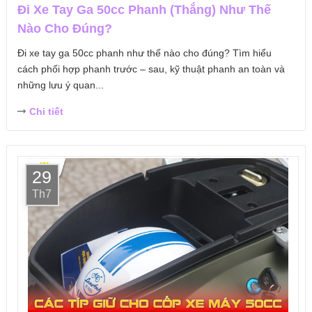
Đi Xe Tay Ga 50cc Phanh (Thắng) Như Thế
Nào Cho Đúng?
Đi xe tay ga 50cc phanh như thế nào cho đúng? Tìm hiểu
cách phối hợp phanh trước – sau, kỹ thuật phanh an toàn và
những lưu ý quan...
Chi tiết
29
Th7