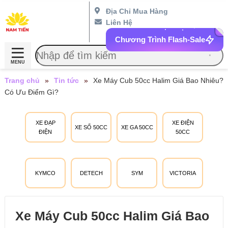
Địa Chỉ Mua Hàng
Liên Hệ
Chương Trình Flash-Sale
MENU
Trang chủ
»
Tin tức
»
Xe Máy Cub 50cc Halim Giá Bao Nhiêu?
Có Ưu Điểm Gì?
XE ĐẠP
XE ĐIỆN
XE SỐ 50CC
XE GA 50CC
ĐIỆN
50CC
KYMCO
DETECH
SYM
VICTORIA
Xe Máy Cub 50cc Halim Giá Bao