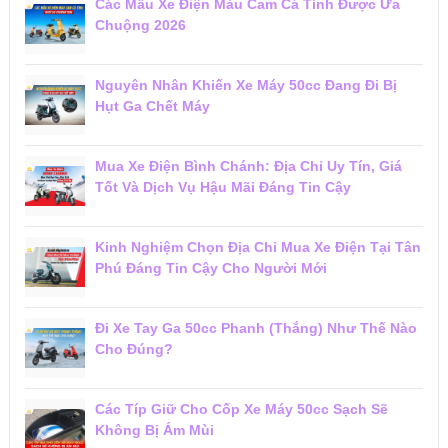
Các Mẫu Xe Điện Màu Cam Cá Tính Được Ưa
Chuộng 2026
Nguyên Nhân Khiến Xe Máy 50cc Đang Đi Bị
Hụt Ga Chết Máy
Mua Xe Điện Bình Chánh: Địa Chỉ Uy Tín, Giá
Tốt Và Dịch Vụ Hậu Mãi Đáng Tin Cậy
Kinh Nghiệm Chọn Địa Chỉ Mua Xe Điện Tại Tân
Phú Đáng Tin Cậy Cho Người Mới
Đi Xe Tay Ga 50cc Phanh (Thắng) Như Thế Nào
Cho Đúng?
Các Típ Giữ Cho Cốp Xe Máy 50cc Sạch Sẽ
Không Bị Ám Mùi