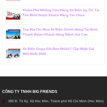
Khám Phá Những Cửa Hàng Xe Điện Uy Tín Tại
Tân Bình Được Khách Hàng Tin Chọn
Top Địa Chỉ Mua Xe Điện Chính Hãng Tại Bình
Thạnh Được Khách Hàng Đánh Giá Cao
Xe Điện Gogo Giá Bao Nhiêu? Cập Nhật Giá
Mới Nhất 2026
CÔNG TY TNHH BIG FRIENDS
385 Đ. Tô Ký, Xã Hóc Môn, Thành phố Hồ Chí Minh (Hóc Môn)