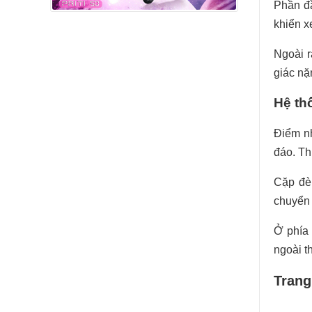
Phần đầ
khiển x
Ngoài r
giác nặ
Hệ thố
Điểm n
đáo. Th
Cặp đèn
chuyển
Ở phía 
ngoài t
Trang