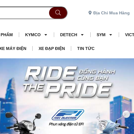
Địa Chỉ Mua Hàng
N PHẨM
KYMCO
DETECH
SYM
VIC
XE MÁY ĐIỆN
XE ĐẠP ĐIỆN
TIN TỨC