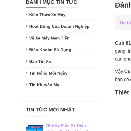
DANH MỤC TIN TỨC
Đánh
Kiến Thức Xe Máy
Tin t
Hoạt Động Của Doanh Nghiệp
Về Xe Máy Nam Tiến
Cub 81
Điều Khoản Sử Dụng
gàng, t
cần phư
Bản Tin Xe
Vậy
Cu
Tin Nóng Mỗi Ngày
bạn có c
Tin Khuyến Mại
Thiết
TIN TỨC MỚI NHẤT
Những Mẫu Xe Điện