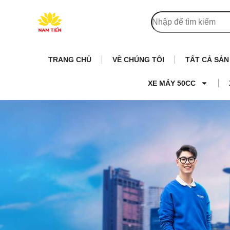
TRANG CHỦ
VỀ CHÚNG TÔI
TẤT CẢ SẢ
XE MÁY 50CC