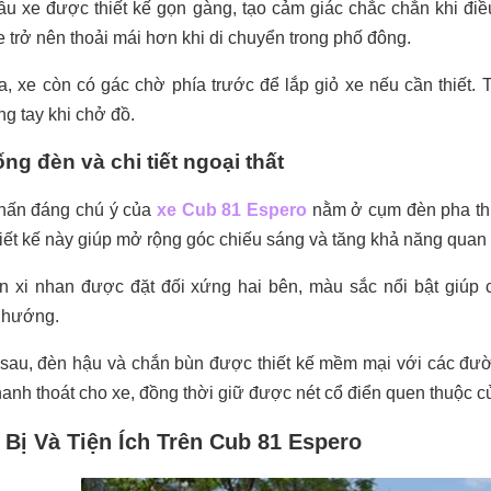
u xe được thiết kế gọn gàng, tạo cảm giác chắc chắn khi điều k
e trở nên thoải mái hơn khi di chuyển trong phố đông.
a, xe còn có gác chờ phía trước để lắp giỏ xe nếu cần thiết. T
ng tay khi chở đồ.
ng đèn và chi tiết ngoại thất
hấn đáng chú ý của
xe Cub 81 Espero
nằm ở cụm đèn pha thiế
iết kế này giúp mở rộng góc chiếu sáng và tăng khả năng quan 
 xi nhan được đặt đối xứng hai bên, màu sắc nổi bật giúp c
 hướng.
sau, đèn hậu và chắn bùn được thiết kế mềm mại với các đườn
hanh thoát cho xe
, đồng thời giữ được nét cổ điển quen thuộc 
 Bị Và Tiện Ích Trên Cub 81 Espero