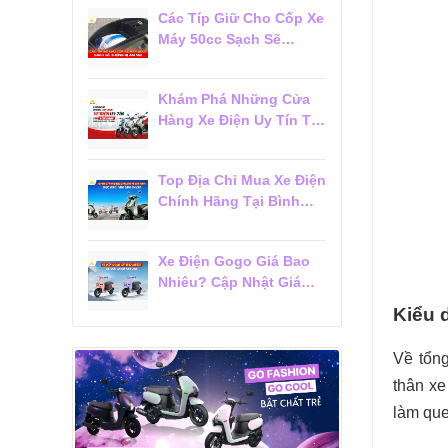
Các Típ Giữ Cho Cốp Xe
Máy 50cc Sạch Sẽ
Không Bị Ám Mùi
Khám Phá Những Cửa
Hàng Xe Điện Uy Tín Tại
Tân Bình Được Khách
Hàng Tin Chọn
Top Địa Chỉ Mua Xe Điện
Chính Hãng Tại Bình
Thạnh Được Khách
Hàng Đánh Giá Cao
Xe Điện Gogo Giá Bao
Nhiêu? Cập Nhật Giá
Mới Nhất 2026
Kiểu 
Về tổng
thân xe
làm que