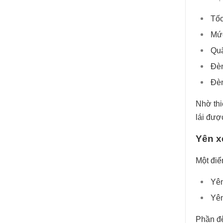
Tốc
Mức
Quã
Đèn
Đè
Nhờ thi
lái đượ
Yên xe
Một điể
Yên
Yên
Phần đệ