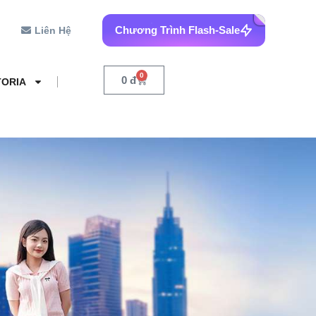
Chương Trình Flash-Sale
Liên Hệ
0
0
đ
TORIA