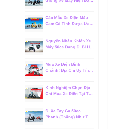
Giống Xe Máy Hiện Đại
Đáng Mua 2026
Các Mẫu Xe Điện Màu
Cam Cá Tính Được Ưa
Chuộng 2026
Nguyên Nhân Khiến Xe
Máy 50cc Đang Đi Bị Hụt
Ga Chết Máy
Mua Xe Điện Bình
Chánh: Địa Chỉ Uy Tín,
Giá Tốt Và Dịch Vụ Hậu
Mãi Đáng Tin Cậy
Kinh Nghiệm Chọn Địa
Chỉ Mua Xe Điện Tại Tân
Phú Đáng Tin Cậy Cho
Người Mới
Đi Xe Tay Ga 50cc
Phanh (Thắng) Như Thế
Nào Cho Đúng?