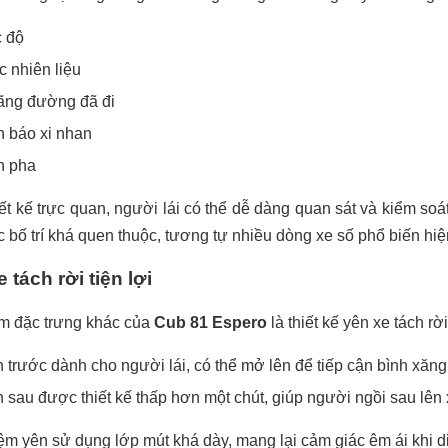
 độ
 nhiên liệu
ng đường đã đi
 báo xi nhan
n pha
ết kế trực quan, người lái có thể dễ dàng quan sát và kiểm soát
c bố trí khá quen thuộc, tương tự nhiều dòng xe số phổ biến hiệ
 tách rời tiện lợi
m đặc trưng khác của
Cub 81 Espero
là thiết kế yên xe tách rờ
 trước dành cho người lái, có thể mở lên để tiếp cận bình xăng
 sau được thiết kế thấp hơn một chút, giúp người ngồi sau lên
m yên sử dụng lớp mút khá dày, mang lại cảm giác êm ái khi d