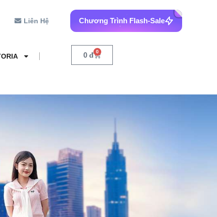
Chương Trình Flash-Sale
Liên Hệ
0
0
đ
TORIA