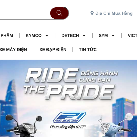
Địa Chỉ Mua Hàng
N PHẨM
KYMCO
DETECH
SYM
VIC
XE MÁY ĐIỆN
XE ĐẠP ĐIỆN
TIN TỨC