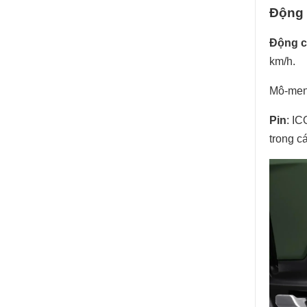
Động 
Động c
km/h.
Mô-men 
Pin
: I
trong c