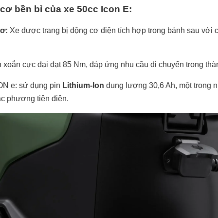
cơ bền bỉ của xe 50cc Icon E:
ơ:
Xe được trang bị động cơ điện tích hợp trong bánh sau với c
xoắn cực đại đạt 85 Nm, đáp ứng nhu cầu di chuyển trong thà
CON e: sử dụng pin
Lithium-Ion
dung lượng 30,6 Ah, một trong nh
ác phương tiện điện.