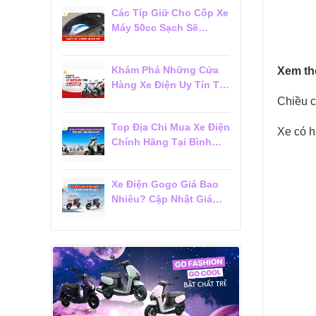
Các Típ Giữ Cho Cốp Xe
Máy 50cc Sạch Sẽ
Không Bị Ám Mùi
Khám Phá Những Cửa
Xem th
Hàng Xe Điện Uy Tín Tại
Tân Bình Được Khách
Chiều c
Hàng Tin Chọn
Top Địa Chỉ Mua Xe Điện
Xe có h
Chính Hãng Tại Bình
Thạnh Được Khách
Hàng Đánh Giá Cao
Xe Điện Gogo Giá Bao
Nhiêu? Cập Nhật Giá
Mới Nhất 2026