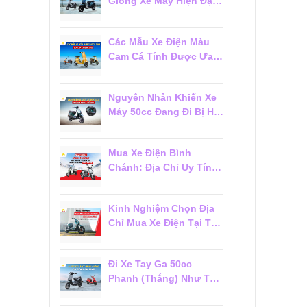
Giống Xe Máy Hiện Đại
Đáng Mua 2026
Các Mẫu Xe Điện Màu
Cam Cá Tính Được Ưa
Chuộng 2026
Nguyên Nhân Khiến Xe
Máy 50cc Đang Đi Bị Hụt
Ga Chết Máy
Mua Xe Điện Bình
Chánh: Địa Chỉ Uy Tín,
Giá Tốt Và Dịch Vụ Hậu
Mãi Đáng Tin Cậy
Kinh Nghiệm Chọn Địa
Chỉ Mua Xe Điện Tại Tân
Phú Đáng Tin Cậy Cho
Người Mới
Đi Xe Tay Ga 50cc
Phanh (Thắng) Như Thế
Nào Cho Đúng?