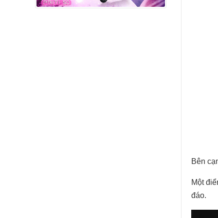
Bên cạn
Một điể
đáo.