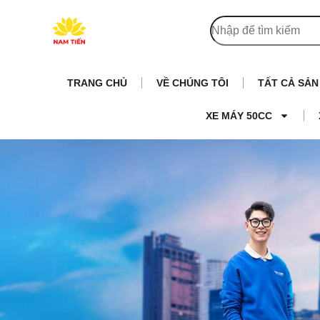
TRANG CHỦ
VỀ CHÚNG TÔI
TẤT CẢ SẢ
XE MÁY 50CC