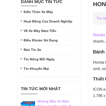
DANH MỤC TIN TỨC
HOND
Kiến Thức Xe Máy
Tin t
Hoạt Động Của Doanh Nghiệp
Về Xe Máy Nam Tiến
Honda 
Điều Khoản Sử Dụng
nhanh, g
Bản Tin Xe
Đánh 
Tin Nóng Mỗi Ngày
​Honda 
Tin Khuyến Mại
sinh, s
Thiết
TIN TỨC MỚI NHẤT
ICON e:
1.796 x
Những Mẫu Xe Điện