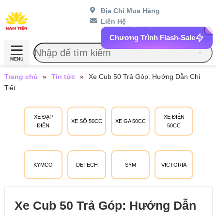
Địa Chỉ Mua Hàng
Liên Hệ
Chương Trình Flash-Sale
MENU
Trang chủ
»
Tin tức
»
Xe Cub 50 Trả Góp: Hướng Dẫn Chi
Tiết
XE ĐẠP
XE ĐIỆN
XE SỐ 50CC
XE GA 50CC
ĐIỆN
50CC
KYMCO
DETECH
SYM
VICTORIA
Xe Cub 50 Trả Góp: Hướng Dẫn