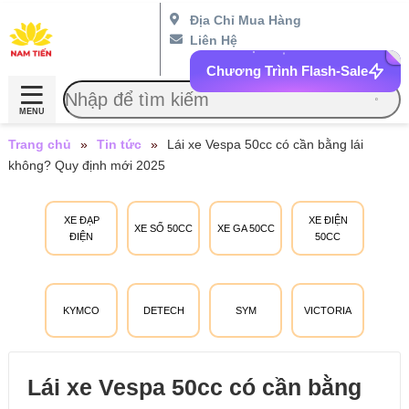
Địa Chỉ Mua Hàng
Liên Hệ
Chương Trình Flash-Sale
MENU
Trang chủ
»
Tin tức
»
Lái xe Vespa 50cc có cần bằng lái
không? Quy định mới 2025
XE ĐẠP
XE ĐIỆN
XE SỐ 50CC
XE GA 50CC
ĐIỆN
50CC
KYMCO
DETECH
SYM
VICTORIA
Lái xe Vespa 50cc có cần bằng