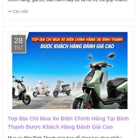
Chi tiết
28
Th7
Top Địa Chỉ Mua Xe Điện Chính Hãng Tại Bình
Thạnh Được Khách Hàng Đánh Giá Cao
Mua xe điện Bình Thạnh giúp bạn dễ dàng lựa chọn nhiều