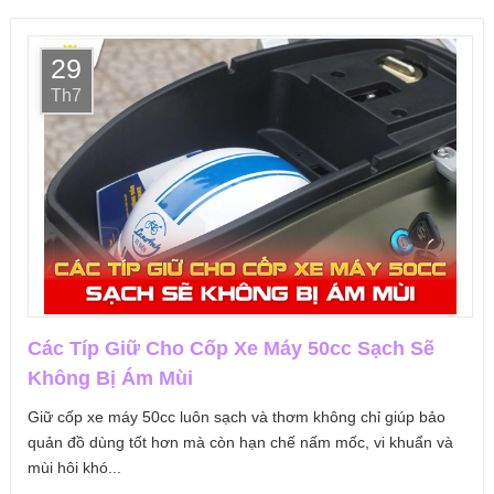
29
Th7
Các Típ Giữ Cho Cốp Xe Máy 50cc Sạch Sẽ
Không Bị Ám Mùi
Giữ cốp xe máy 50cc luôn sạch và thơm không chỉ giúp bảo
quản đồ dùng tốt hơn mà còn hạn chế nấm mốc, vi khuẩn và
mùi hôi khó...