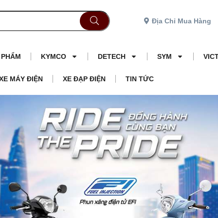
Địa Chỉ Mua Hàng
N PHẨM
KYMCO
DETECH
SYM
VIC
XE MÁY ĐIỆN
XE ĐẠP ĐIỆN
TIN TỨC