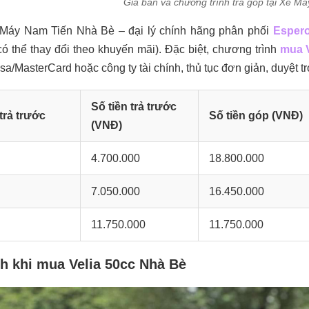
Giá bán và chương trình trả góp tại Xe 
 Máy Nam Tiến Nhà Bè – đại lý chính hãng phân phối
Espero
ó thể thay đổi theo khuyến mãi). Đặc biệt, chương trình
mua V
sa/MasterCard hoặc công ty tài chính, thủ tục đơn giản, duyệt tr
Số tiền trả trước
trả trước
Số tiền góp (VNĐ)
(VNĐ)
4.700.000
18.800.000
7.050.000
16.450.000
11.750.000
11.750.000
ch khi mua Velia 50cc Nhà Bè