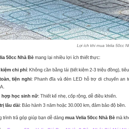
Lợi ích khi mua Velia 50cc 
lia 50cc Nhà Bè
mang lại nhiều lợi ích thiết thực:
 kiệm chi phí
: Không cần bằng lái (tiết kiệm 2-3 triệu đồng), ti
toàn, tiện nghi
: Phanh đĩa và đèn LED hỗ trợ di chuyển an
A.
 hợp học sinh nữ
: Thiết kế nhẹ, cốp rộng, dễ điều khiển.
trị lâu dài
: Bảo hành 3 năm hoặc 30.000 km, đảm bảo độ bền.
trình trả góp giúp bạn dễ dàng
mua Velia 50cc Nhà Bè
mà khô