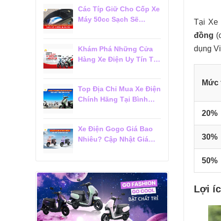
Các Típ Giữ Cho Cốp Xe
Máy 50cc Sạch Sẽ
Tại Xe
Không Bị Ám Mùi
đồng
(c
dụng Vi
Khám Phá Những Cửa
Hàng Xe Điện Uy Tín Tại
Tân Bình Được Khách
Hàng Tin Chọn
Mức 
Top Địa Chỉ Mua Xe Điện
Chính Hãng Tại Bình
Thạnh Được Khách
20%
Hàng Đánh Giá Cao
Xe Điện Gogo Giá Bao
30%
Nhiêu? Cập Nhật Giá
Mới Nhất 2026
50%
Lợi í