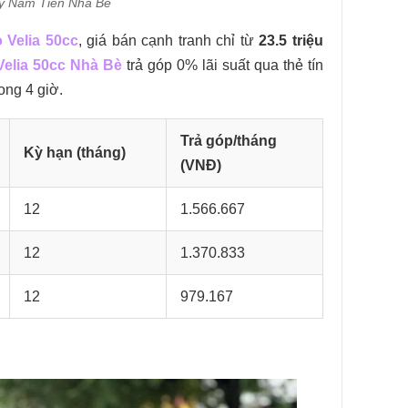
Máy Nam Tiến Nhà Bè
 Velia 50cc
, giá bán cạnh tranh chỉ từ
23.5 triệu
elia 50cc Nhà Bè
trả góp 0% lãi suất qua thẻ tín
ong 4 giờ.
Trả góp/tháng
Kỳ hạn (tháng)
(VNĐ)
12
1.566.667
12
1.370.833
12
979.167