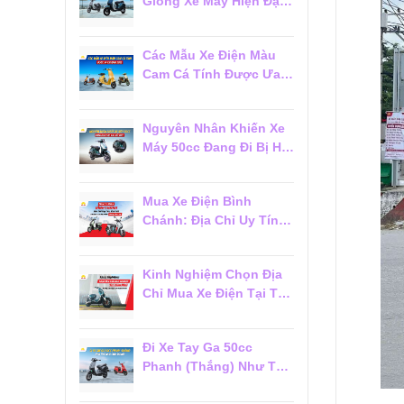
Giống Xe Máy Hiện Đại
Đáng Mua 2026
Các Mẫu Xe Điện Màu
Cam Cá Tính Được Ưa
Chuộng 2026
Nguyên Nhân Khiến Xe
Máy 50cc Đang Đi Bị Hụt
Ga Chết Máy
Mua Xe Điện Bình
Chánh: Địa Chỉ Uy Tín,
Giá Tốt Và Dịch Vụ Hậu
Mãi Đáng Tin Cậy
Kinh Nghiệm Chọn Địa
Chỉ Mua Xe Điện Tại Tân
Phú Đáng Tin Cậy Cho
Người Mới
Đi Xe Tay Ga 50cc
Phanh (Thắng) Như Thế
Nào Cho Đúng?