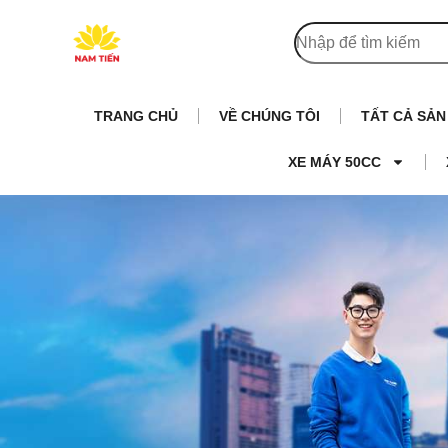
TRANG CHỦ
VỀ CHÚNG TÔI
TẤT CẢ SẢ
XE MÁY 50CC