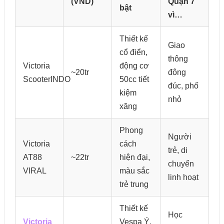
(VND)
Quận 7
bật
vì…
Thiết kế
Giao
cổ điển,
thông
Victoria
động cơ
~20tr
đông
ScooterINDO
50cc tiết
đúc, phố
kiệm
nhỏ
xăng
Phong
Người
Victoria
cách
trẻ, di
AT88
~22tr
hiện đại,
chuyển
VIRAL
màu sắc
linh hoạt
trẻ trung
Thiết kế
Học
Victoria
Vespa Ý,