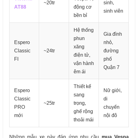
~20tr
sinh,
AT88
động cơ
sinh viên
bền bỉ
Hệ thống
Gia đình
phun
Espero
nhỏ,
xăng
Classic
~24tr
đường
điện tử,
FI
phố
vận hành
Quận 7
êm ái
Thiết kế
Espero
Nữ giới,
sang
Classic
di
~25tr
trọng,
PRO
chuyển
ghế rộng
mới
nội đô
thoải mái
Những mẫu xe này đáp ứng nhu cầu
mua Vespa