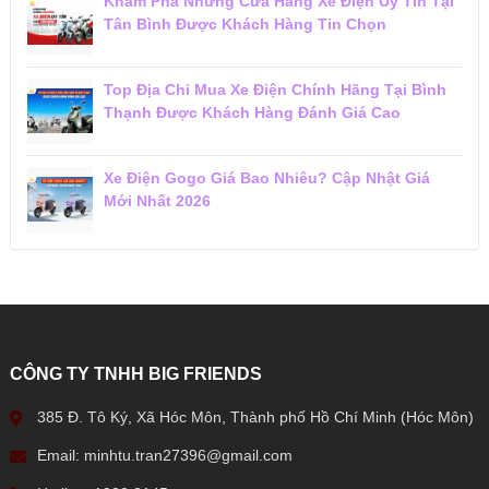
Khám Phá Những Cửa Hàng Xe Điện Uy Tín Tại
Tân Bình Được Khách Hàng Tin Chọn
Top Địa Chỉ Mua Xe Điện Chính Hãng Tại Bình
Thạnh Được Khách Hàng Đánh Giá Cao
Xe Điện Gogo Giá Bao Nhiêu? Cập Nhật Giá
Mới Nhất 2026
CÔNG TY TNHH BIG FRIENDS
385 Đ. Tô Ký, Xã Hóc Môn, Thành phố Hồ Chí Minh (Hóc Môn)
Email: minhtu.tran27396@gmail.com