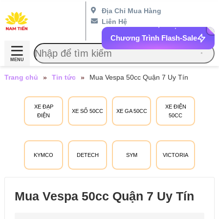
Địa Chỉ Mua Hàng
Liên Hệ
Chương Trình Flash-Sale
MENU
Trang chủ
»
Tin tức
»
Mua Vespa 50cc Quận 7 Uy Tín
XE ĐẠP
XE ĐIỆN
XE SỐ 50CC
XE GA 50CC
ĐIỆN
50CC
KYMCO
DETECH
SYM
VICTORIA
Mua Vespa 50cc Quận 7 Uy Tín