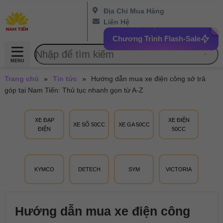
Địa Chỉ Mua Hàng
Liên Hệ
Chương Trình Flash-Sale
MENU
Trang chủ
»
Tin tức
»
Hướng dẫn mua xe điện công sở trả
góp tại Nam Tiến: Thủ tục nhanh gọn từ A-Z
XE ĐẠP
XE ĐIỆN
XE SỐ 50CC
XE GA 50CC
ĐIỆN
50CC
KYMCO
DETECH
SYM
VICTORIA
Hướng dẫn mua xe điện công