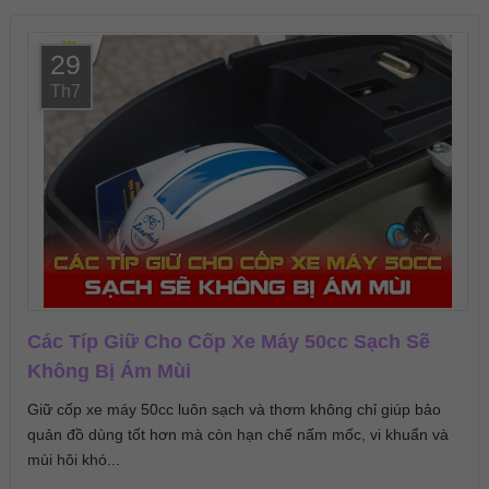
29
Th7
Các Típ Giữ Cho Cốp Xe Máy 50cc Sạch Sẽ
Không Bị Ám Mùi
Giữ cốp xe máy 50cc luôn sạch và thơm không chỉ giúp bảo
quản đồ dùng tốt hơn mà còn hạn chế nấm mốc, vi khuẩn và
mùi hôi khó...