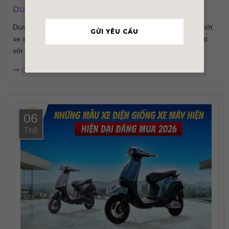
Dung Tích Nhớt Xe 50cc Là Bao Nhiêu ML?
Dung tích nhớt xe 50cc bao nhiêu là đủ? Tìm hiểu lượng nhớt
GỬI YÊU CẦU
xe số, xe ga 50cc cần dùng và cách thay nhớt đúng kỹ thuật
với bài viết...
Chi tiết
06
Th8