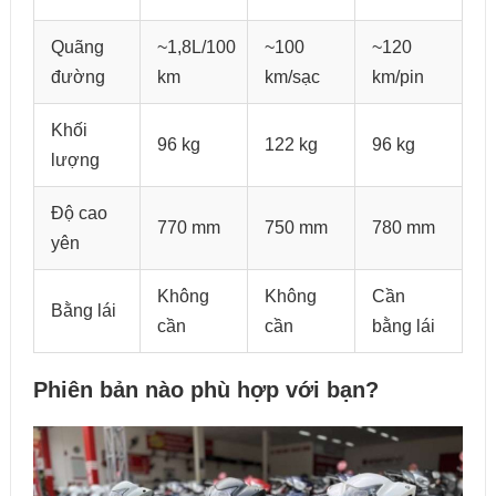
Quãng
~1,8L/100
~100
~120
đường
km
km/sạc
km/pin
Khối
96 kg
122 kg
96 kg
lượng
Độ cao
770 mm
750 mm
780 mm
yên
Không
Không
Cần
Bằng lái
cần
cần
bằng lái
Phiên bản nào phù hợp với bạn?