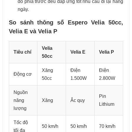
đồ phía trước đều đáp ứng tốt nhu cầu đi lại hằng
ngày.
So sánh thông số Espero Velia 50cc,
Velia E và Velia P
Velia
Tiêu chí
Velia E
Velia P
50cc
Xăng
Điện
Điện
Động cơ
50cc
1.500W
2.800W
Nguồn
Pin
năng
Xăng
Ắc quy
Lithium
lượng
Tốc độ
50 km/h
50 km/h
70 km/h
tối đa