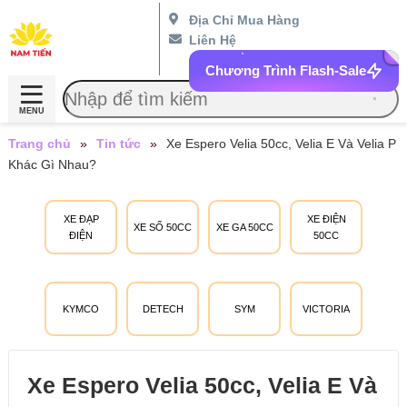
Địa Chỉ Mua Hàng
Liên Hệ
Chương Trình Flash-Sale
MENU
Trang chủ
»
Tin tức
»
Xe Espero Velia 50cc, Velia E Và Velia P
Khác Gì Nhau?
XE ĐẠP
XE ĐIỆN
XE SỐ 50CC
XE GA 50CC
ĐIỆN
50CC
KYMCO
DETECH
SYM
VICTORIA
Xe Espero Velia 50cc, Velia E Và