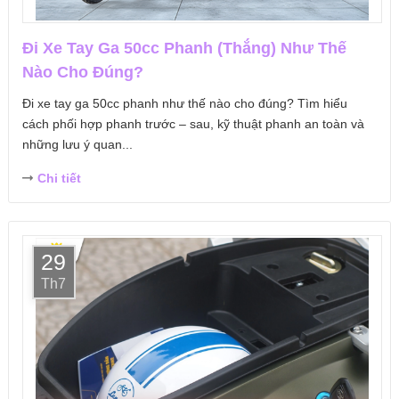
Đi Xe Tay Ga 50cc Phanh (Thắng) Như Thế
Nào Cho Đúng?
Đi xe tay ga 50cc phanh như thế nào cho đúng? Tìm hiểu
cách phối hợp phanh trước – sau, kỹ thuật phanh an toàn và
những lưu ý quan...
Chi tiết
29
Th7