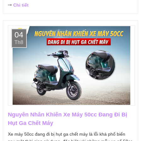
Chi tiết
04
Th8
Nguyên Nhân Khiến Xe Máy 50cc Đang Đi Bị
Hụt Ga Chết Máy
Xe máy 50cc đang đi bị hụt ga chết máy là lỗi khá phổ biến