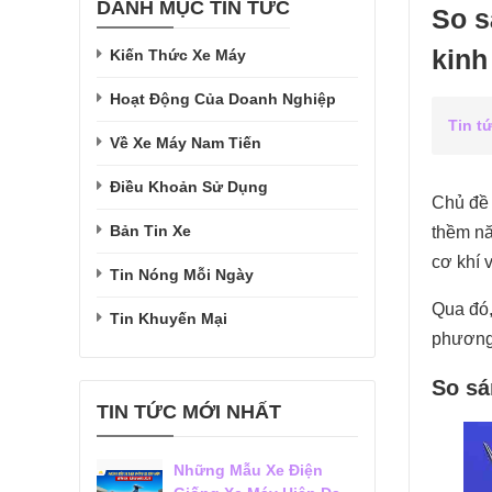
DANH MỤC TIN TỨC
So s
kinh
Kiến Thức Xe Máy
Hoạt Động Của Doanh Nghiệp
Tin t
Về Xe Máy Nam Tiến
Điều Khoản Sử Dụng
Chủ đ
Bản Tin Xe
thềm nă
cơ khí 
Tin Nóng Mỗi Ngày
Qua đó
Tin Khuyến Mại
phương 
So sá
TIN TỨC MỚI NHẤT
Những Mẫu Xe Điện