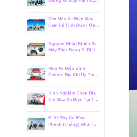
Giống Xe Máy Hiện Đại
Đáng Mua 2026
Các Mẫu Xe Điện Màu
Cam Cá Tính Được Ưa
Chuộng 2026
Nguyên Nhân Khiến Xe
Máy 50cc Đang Đi Bị Hụt
Ga Chết Máy
Mua Xe Điện Bình
Chánh: Địa Chỉ Uy Tín,
Giá Tốt Và Dịch Vụ Hậu
Mãi Đáng Tin Cậy
Kinh Nghiệm Chọn Địa
Chỉ Mua Xe Điện Tại Tân
Phú Đáng Tin Cậy Cho
Người Mới
Đi Xe Tay Ga 50cc
Phanh (Thắng) Như Thế
Nào Cho Đúng?