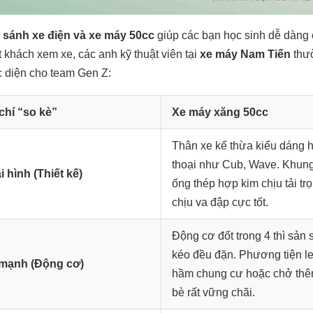
 sánh xe điện và xe máy 50cc
giúp các bạn học sinh dễ dàng 
ắt khách xem xe, các anh kỹ thuật viên tại
xe máy Nam Tiến
thườ
c diện cho team Gen Z:
chí “so kè”
Xe máy xăng 50cc
Thân xe kế thừa kiểu dáng 
thoại như Cub, Wave. Khun
 hình (Thiết kế)
ống thép hợp kim chịu tải tr
chịu va đập cực tốt.
Động cơ đốt trong 4 thì sản 
kéo đều đặn. Phương tiện l
mạnh (Động cơ)
hầm chung cư hoặc chở th
bè rất vững chãi.