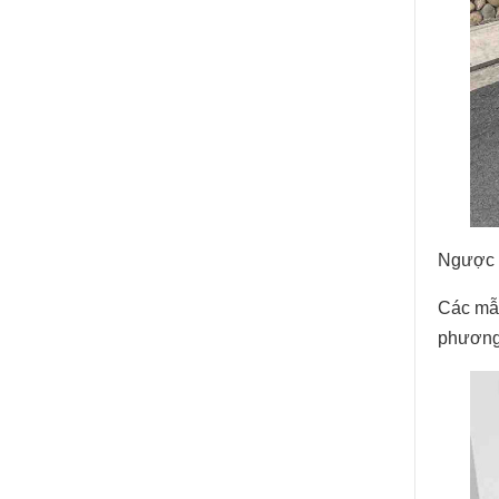
Ngược l
Các mẫ
phương 