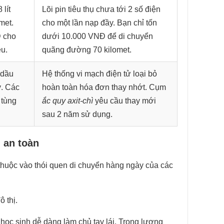
lít
Lõi pin tiêu thụ chưa tới 2 số điện
met.
cho một lần nạp đầy. Bạn chỉ tốn
 cho
dưới 10.000 VNĐ để di chuyển
ệu.
quãng đường 70 kilomet.
 dầu
Hệ thống vi mạch điện tử loại bỏ
ỳ. Các
hoàn toàn hóa đơn thay nhớt. Cụm
 tùng
ắc quy axit-chì
yêu cầu thay mới
sau 2 năm sử dụng.
 an toàn
huộc vào thói quen di chuyển hàng ngày của các
ô thị.
học sinh dễ dàng làm chủ tay lái. Trọng lượng