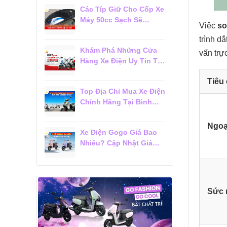
Các Típ Giữ Cho Cốp Xe
Máy 50cc Sạch Sẽ
Việc
so
Không Bị Ám Mùi
trình d
Khám Phá Những Cửa
vấn trự
Hàng Xe Điện Uy Tín Tại
Tân Bình Được Khách
Tiêu 
Hàng Tin Chọn
Top Địa Chỉ Mua Xe Điện
Chính Hãng Tại Bình
Thạnh Được Khách
Hàng Đánh Giá Cao
Ngoại
Xe Điện Gogo Giá Bao
Nhiêu? Cập Nhật Giá
Mới Nhất 2026
Sức 