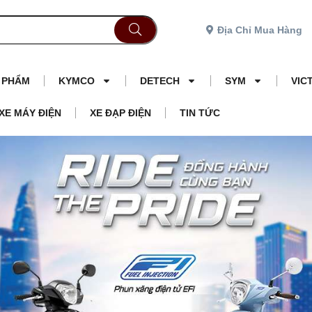
Địa Chỉ Mua Hàng
N PHẨM
KYMCO
DETECH
SYM
VIC
XE MÁY ĐIỆN
XE ĐẠP ĐIỆN
TIN TỨC