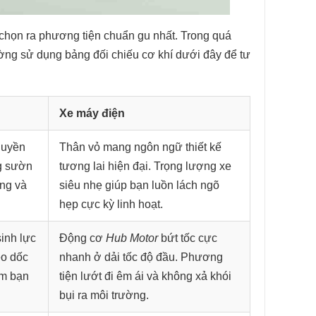
chọn ra phương tiện chuẩn gu nhất. Trong quá
ng sử dụng bảng đối chiếu cơ khí dưới đây để tư
Xe máy điện
huyền
Thân vỏ mang ngôn ngữ thiết kế
g sườn
tương lai hiện đại. Trọng lượng xe
ọng và
siêu nhẹ giúp bạn luồn lách ngõ
hẹp cực kỳ linh hoạt.
sinh lực
Động cơ
Hub Motor
bứt tốc cực
eo dốc
nhanh ở dải tốc độ đầu. Phương
êm bạn
tiện lướt đi êm ái và không xả khói
bụi ra môi trường.