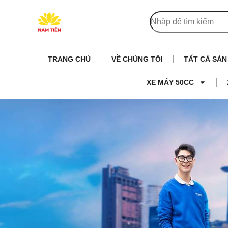
TRANG CHỦ
VỀ CHÚNG TÔI
TẤT CẢ SẢ
XE MÁY 50CC