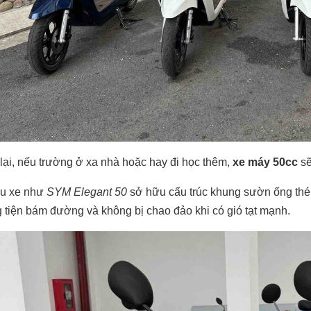
ại, nếu trường ở xa nhà hoặc hay đi học thêm,
xe máy 50cc
sẽ
u xe như
SYM Elegant 50
sở hữu cấu trúc khung sườn ống thé
tiện bám đường và không bị chao đảo khi có gió tạt mạnh.