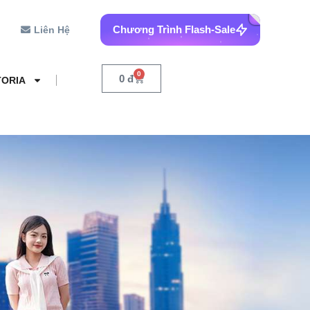
Chương Trình Flash-Sale
Liên Hệ
0
0
đ
TORIA