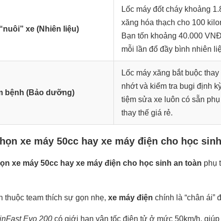
Lốc máy đốt cháy khoảng 1.8 
xăng hóa thạch cho 100 kilo
“nuôi” xe (Nhiên liệu)
Bạn tốn khoảng 40.000 VNĐ
mỗi lần đổ đầy bình nhiên li
Lốc máy xăng bắt buộc thay
nhớt và kiểm tra bugi định k
 bệnh (Bảo dưỡng)
tiệm sửa xe luôn có sẵn phụ
thay thế giá rẻ.
họn xe máy 50cc hay xe máy điện cho học sinh
ọn xe máy 50cc hay xe máy điện cho học sinh an toàn
phụ t
 thuộc team thích sự gọn nhẹ,
xe máy điện
chính là “chân ái” đ
inFast Evo 200
có giới hạn vận tốc điện tử ở mức 50km/h, giúp 