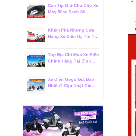
Các Típ Giữ Cho Cốp Xe
Máy 50cc Sạch Sẽ
Không Bị Ám Mùi
Khám Phá Những Cửa
Hàng Xe Điện Uy Tín Tại
Tân Bình Được Khách
Hàng Tin Chọn
Top Địa Chỉ Mua Xe Điện
Chính Hãng Tại Bình
Thạnh Được Khách
Hàng Đánh Giá Cao
Xe Điện Gogo Giá Bao
Nhiêu? Cập Nhật Giá
Mới Nhất 2026