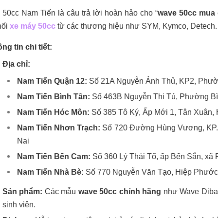
50cc Nam Tiến là câu trả lời hoàn hảo cho “
wave 50cc mua 
hối
xe máy 50cc
từ các thương hiệu như SYM, Kymco, Detech
.
ng tin chi tiết:
Địa chỉ:
Nam Tiến Quận 12:
Số 21A Nguyễn Ảnh Thủ, KP2, Phườ
Nam Tiến Bình Tân:
Số 463B Nguyễn Thị Tú, Phường B
Nam Tiến Hóc Môn:
Số 385 Tô Ký, Ấp Mới 1, Tân Xuân,
Nam Tiến Nhơn Trạch:
Số 720 Đường Hùng Vương, KP. 
Nai
Nam Tiến Bến Cam:
Số 360 Lý Thái Tổ, ấp Bến Sắn, xã 
Nam Tiến Nhà Bè:
Số 770 Nguyễn Văn Tạo, Hiệp Phước
Sản phẩm:
Các mẫu
wave 50cc chính hãng
như Wave Dibao 
sinh viên.