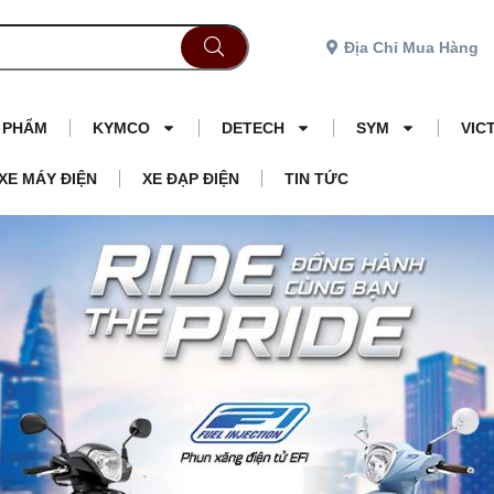
Địa Chỉ Mua Hàng
N PHẨM
KYMCO
DETECH
SYM
VIC
XE MÁY ĐIỆN
XE ĐẠP ĐIỆN
TIN TỨC