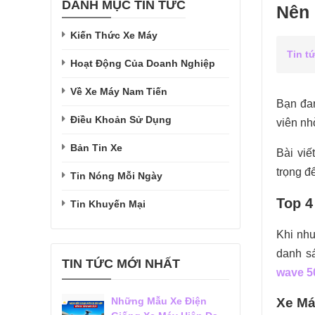
DANH MỤC TIN TỨC
Nên 
Kiến Thức Xe Máy
Tin t
Hoạt Động Của Doanh Nghiệp
Về Xe Máy Nam Tiến
Bạn đa
Điều Khoản Sử Dụng
viên nhờ
Bản Tin Xe
Bài viế
trọng đ
Tin Nóng Mỗi Ngày
Top 4
Tin Khuyến Mại
Khi nhu
danh sá
TIN TỨC MỚI NHẤT
wave 5
Những Mẫu Xe Điện
Xe Má