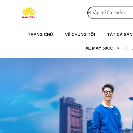
TRANG CHỦ
VỀ CHÚNG TÔI
TẤT CẢ SẢ
XE MÁY 50CC