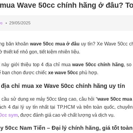
mua Wave 50cc chính hãng ở đâu? Top 
ức
29/05/2025
ng băn khoăn
wave 50cc mua ở đâu
uy tín? Xe Wave 50cc ch
 thiết kế nhỏ gọn, tiết kiệm nhiên liệu.
t này giới thiệu top 4 địa chỉ mua
wave 50cc chính hãng
, so
ể bạn chọn được chiếc
xe wave 50cc
phù hợp.
 địa chỉ mua xe Wave 50cc chính hãng uy tín
 cầu sử dụng xe máy 50cc tăng cao, câu hỏi “
wave 50cc mua
ch 4 đại lý uy tín nhất tại TP.HCM và trên toàn quốc, chuyê
0cc sym
, được đánh giá cao về chất lượng và dịch vụ.
y 50cc Nam Tiến – Đại lý chính hãng, giá tốt toà