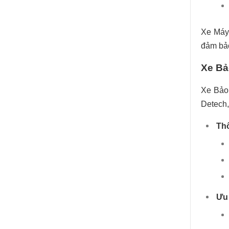
Xe Máy
đảm b
Xe Bả
Xe Bảo 
Detech
Thô
Ưu