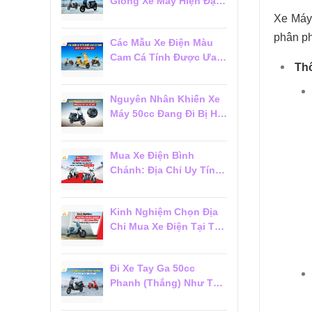
Giống Xe Máy Hiện Đại
Đáng Mua 2026
Xe Máy 
phân p
Các Mẫu Xe Điện Màu
Cam Cá Tính Được Ưa
Thô
Chuộng 2026
Nguyên Nhân Khiến Xe
Máy 50cc Đang Đi Bị Hụt
Ga Chết Máy
Mua Xe Điện Bình
Chánh: Địa Chỉ Uy Tín,
Giá Tốt Và Dịch Vụ Hậu
Mãi Đáng Tin Cậy
Kinh Nghiệm Chọn Địa
Chỉ Mua Xe Điện Tại Tân
Phú Đáng Tin Cậy Cho
Người Mới
Đi Xe Tay Ga 50cc
Phanh (Thắng) Như Thế
Nào Cho Đúng?