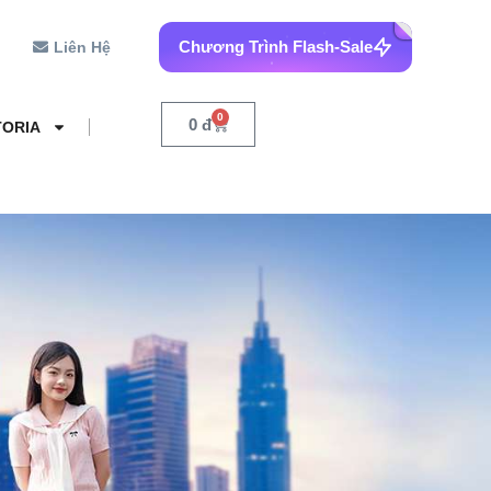
Chương Trình Flash-Sale
Liên Hệ
0
0
đ
TORIA