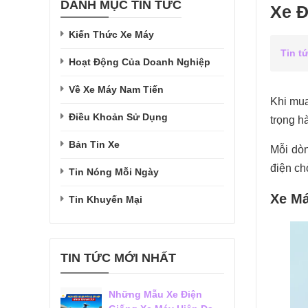
DANH MỤC TIN TỨC
Xe Đ
Kiến Thức Xe Máy
Tin t
Hoạt Động Của Doanh Nghiệp
Về Xe Máy Nam Tiến
Khi mua
Điều Khoản Sử Dụng
trọng h
Bản Tin Xe
Mỗi dòn
điện ch
Tin Nóng Mỗi Ngày
Xe Má
Tin Khuyến Mại
TIN TỨC MỚI NHẤT
Những Mẫu Xe Điện