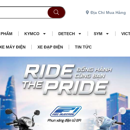
Địa Chỉ Mua Hàng
N PHẨM
KYMCO
DETECH
SYM
VIC
XE MÁY ĐIỆN
XE ĐẠP ĐIỆN
TIN TỨC