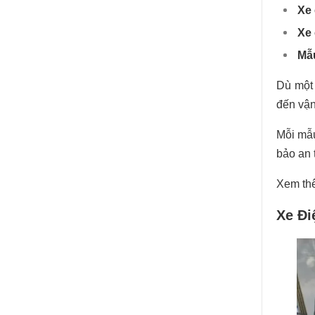
Xe 
Xe 
Mẫ
Dù một 
đến vận
Mỗi mẫu
bảo an 
Xem th
Xe Đi