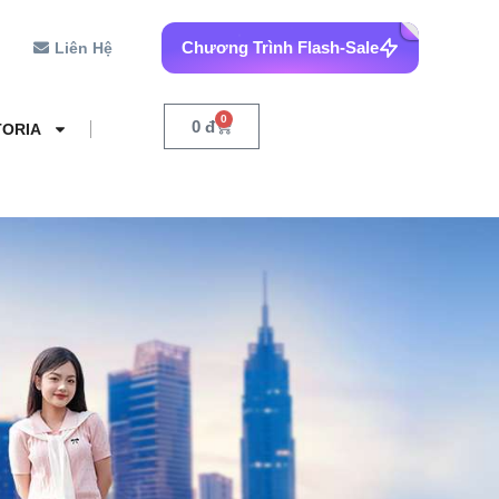
Chương Trình Flash-Sale
Liên Hệ
0
0
đ
TORIA