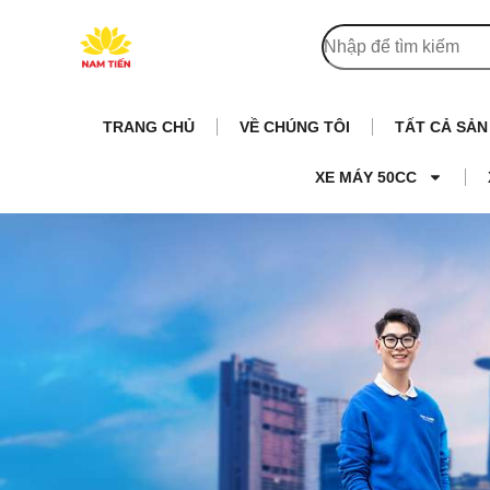
TRANG CHỦ
VỀ CHÚNG TÔI
TẤT CẢ SẢ
XE MÁY 50CC