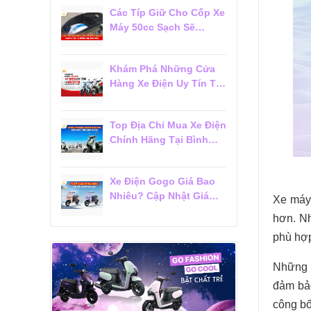
Các Típ Giữ Cho Cốp Xe
Máy 50cc Sạch Sẽ
Không Bị Ám Mùi
Khám Phá Những Cửa
Hàng Xe Điện Uy Tín Tại
Tân Bình Được Khách
Hàng Tin Chọn
Top Địa Chỉ Mua Xe Điện
Chính Hãng Tại Bình
Thạnh Được Khách
Hàng Đánh Giá Cao
Xe Điện Gogo Giá Bao
Nhiêu? Cập Nhật Giá
Xe máy
Mới Nhất 2026
hơn. Nh
phù hợp
Những 
đảm bảo
công bố