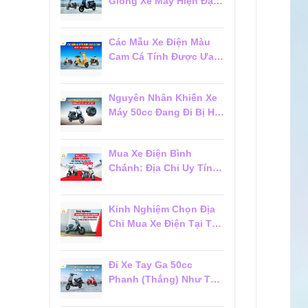
Giống Xe Máy Hiện Đại
Đáng Mua 2026
Các Mẫu Xe Điện Màu
Cam Cá Tính Được Ưa
Chuộng 2026
Nguyên Nhân Khiến Xe
Máy 50cc Đang Đi Bị Hụt
Ga Chết Máy
Mua Xe Điện Bình
Chánh: Địa Chỉ Uy Tín,
Giá Tốt Và Dịch Vụ Hậu
Mãi Đáng Tin Cậy
Kinh Nghiệm Chọn Địa
Chỉ Mua Xe Điện Tại Tân
Phú Đáng Tin Cậy Cho
Người Mới
Đi Xe Tay Ga 50cc
Phanh (Thắng) Như Thế
Nào Cho Đúng?