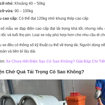
cỡ nhỏ:
Khoảng 40 – 50kg
cỡ vừa:
90 – 100kg
u cao cấp:
Có thể đạt 120kg nhờ khung thép cao cấp
số mẫu xe đạp điện cao cấp đạt tải trọng khá tốt, nhưng nế
 tốc và tuổi thọ pin. Loại xe này phù hợp hơn cho nhu cầu di
 xe đều có thông số kỹ thuật cụ thể về trọng tải. Người dùng n
toàn và bền bỉ lâu dài.
êm:
Xe Chưa Hết Điện Sạc Có Sao Không? Giải Đáp Chi Tiế
ện Chở Quá Tải Trọng Có Sao Không?