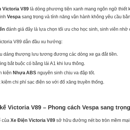
 Victoria V89
là dòng phương tiện xanh mang ngôn ngữ thiết 
hình
Vespa
sang trọng và tính năng vận hành không yêu cầu bằn
ến
đánh giá đây là lựa chọn tối ưu cho học sinh, sinh viên nhờ 
ictoria V89 dẫn đầu xu hướng:
u dáng thượng lưu tương đương các dòng xe ga đắt tiền.
ng bắt buộc có bằng lái A1 khi lưu thông.
h kiện
Nhựa ABS
nguyên sinh chịu va đập tốt.
t kiệm chi phí sạc điện so với đổ xăng truyền thống.
 kế Victoria V89 – Phong cách Vespa sang trọn
ế của
Xe Điện Victoria V89
sở hữu đường nét bo tròn mềm mại