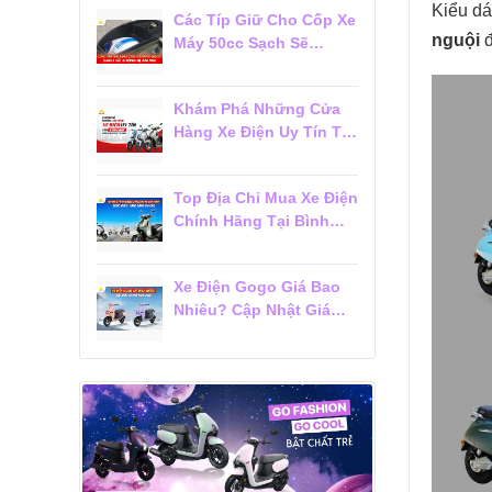
Kiểu dá
Các Típ Giữ Cho Cốp Xe
nguội
đ
Máy 50cc Sạch Sẽ
Không Bị Ám Mùi
Khám Phá Những Cửa
Hàng Xe Điện Uy Tín Tại
Tân Bình Được Khách
Hàng Tin Chọn
Top Địa Chỉ Mua Xe Điện
Chính Hãng Tại Bình
Thạnh Được Khách
Hàng Đánh Giá Cao
Xe Điện Gogo Giá Bao
Nhiêu? Cập Nhật Giá
Mới Nhất 2026