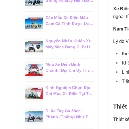
Giống Xe Máy Hiện Đại
Đáng Mua 2026
Xe Điện
ngoại 
Các Mẫu Xe Điện Màu
Cam Cá Tính Được Ưa
Nam Ti
Chuộng 2026
Nguyên Nhân Khiến Xe
Lý do V
Máy 50cc Đang Đi Bị Hụt
Ga Chết Máy
Kiể
Khô
Mua Xe Điện Bình
Chánh: Địa Chỉ Uy Tín,
Lin
Giá Tốt Và Dịch Vụ Hậu
Tiế
Mãi Đáng Tin Cậy
Kinh Nghiệm Chọn Địa
Chỉ Mua Xe Điện Tại Tân
Phú Đáng Tin Cậy Cho
Người Mới
Thiết
Đi Xe Tay Ga 50cc
Phanh (Thắng) Như Thế
Thiết k
Nào Cho Đúng?