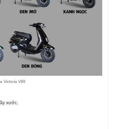
a Victoria V89
rầy xước.