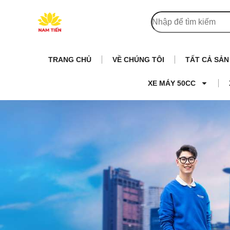
TRANG CHỦ
VỀ CHÚNG TÔI
TẤT CẢ SẢ
XE MÁY 50CC