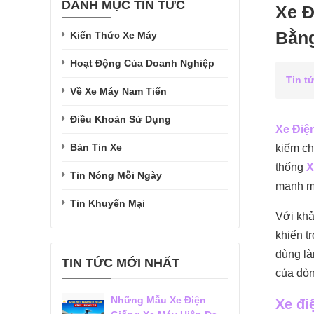
DANH MỤC TIN TỨC
Xe Đ
Bằng
Kiến Thức Xe Máy
Hoạt Động Của Doanh Nghiệp
Tin t
Về Xe Máy Nam Tiến
Điều Khoản Sử Dụng
Xe Điện
Bản Tin Xe
kiếm ch
thống
X
Tin Nóng Mỗi Ngày
mạnh m
Tin Khuyến Mại
Với khả
khiển t
dùng là
TIN TỨC MỚI NHẤT
của dò
Những Mẫu Xe Điện
Xe đi