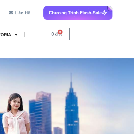
Chương Trình Flash-Sale
Liên Hệ
0
0
đ
TORIA