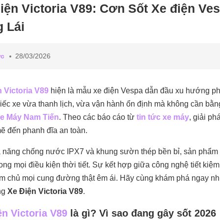
iện Victoria V89: Cơn Sốt Xe điện V
 Lái
ức
28/03/2026
 Victoria V89
hiện là mẫu xe điện Vespa dẫn đầu xu hướng phư
iếc xe vừa thanh lịch, vừa vận hành ổn định mà không cần bằn
e Máy Nam Tiến
. Theo các báo cáo từ
tin tức xe máy
, giải p
ẽ đến phanh đĩa an toàn.
 năng chống nước IPX7 và khung sườn thép bền bỉ, sản phẩm c
rong mọi điều kiện thời tiết. Sự kết hợp giữa công nghệ tiết kiệm
m chủ mọi cung đường thật êm ái. Hãy cùng khám phá ngay những
ng
Xe Điện Victoria V89
.
ện Victoria V89
là gì? Vì sao đang gây sốt 2026