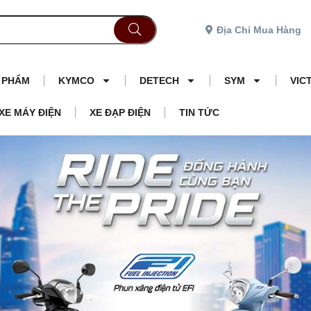
Địa Chỉ Mua Hàng
N PHẨM
KYMCO
DETECH
SYM
VIC
XE MÁY ĐIỆN
XE ĐẠP ĐIỆN
TIN TỨC