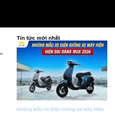
Tin tức mới nhất
nh
Những Mẫu Xe Điện Giống Xe Máy Hiện