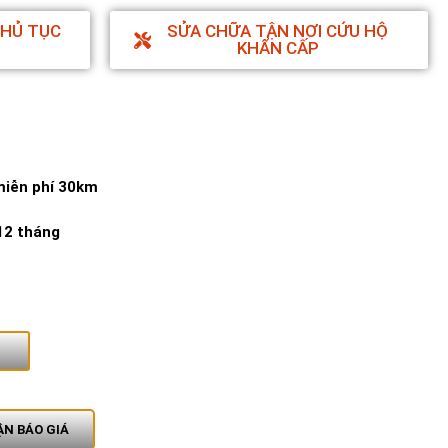
THỦ TỤC
SỬA CHỮA TẬN NƠI CỨU HỘ
KHẨN CẤP
miễn phí 30km
12 tháng
N BÁO GIÁ