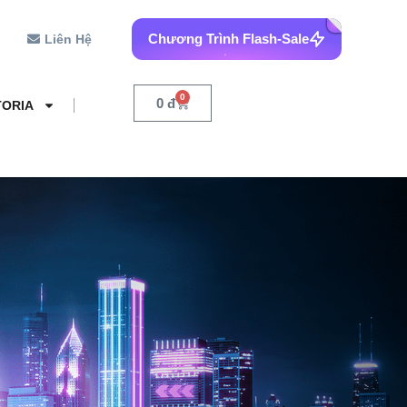
Chương Trình Flash-Sale
Liên Hệ
0
0
đ
TORIA