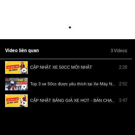
Video liên quan
3 Videos
CẬP NHẬT XE 50CC MỚI NHẤT
2:28
Top 3 xe 50cc được yêu thích tại Xe Máy Nam Tiến
2:52
CẬP NHẬT BẢNG GIÁ XE HOT - BÁN CHẠY TẠI NAM TIẾN
3:47