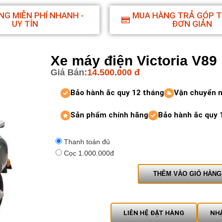
NG MIỄN PHÍ NHANH -
MUA HÀNG TRẢ GÓP 
UY TÍN
ĐƠN GIẢN
Xe máy điện Victoria V89
Giá Bán:
14.500.000
đ
Bảo hành ắc quy 12 tháng
Vận chuyển 
Sản phẩm chính hãng
Bảo hành ắc quy 
Thanh toán đủ
Cọc 1.000.000đ
THÊM VÀO GIỎ HÀNG
LIÊN HỆ ĐẶT HÀNG
NHẬ