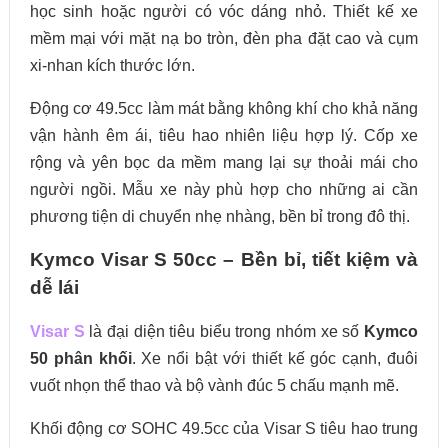
học sinh hoặc người có vóc dáng nhỏ. Thiết kế xe
mềm mại với mặt nạ bo tròn, đèn pha đặt cao và cụm
xi-nhan kích thước lớn.
Động cơ 49.5cc làm mát bằng không khí cho khả năng
vận hành êm ái, tiêu hao nhiên liệu hợp lý. Cốp xe
rộng và yên bọc da mềm mang lại sự thoải mái cho
người ngồi. Mẫu xe này phù hợp cho những ai cần
phương tiện di chuyển nhẹ nhàng, bền bỉ trong đô thị.
Kymco Visar S 50cc – Bền bỉ, tiết kiệm và
dễ lái
Visar S
là đại diện tiêu biểu trong nhóm xe số
Kymco
50 phân khối
. Xe nổi bật với thiết kế góc cạnh, đuôi
vuốt nhọn thể thao và bộ vành đúc 5 chấu mạnh mẽ.
Khối động cơ SOHC 49.5cc của Visar S tiêu hao trung