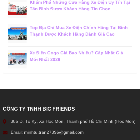
Khám Phá Những Cửa Hàng Xe Điện Uy Tín Tại
Tân Bình Được Khách Hàng Tin Chọn
Top Địa Chỉ Mua Xe Điện Chính Hãng Tại Bình
Thạnh Được Khách Hàng Đánh Giá Cao
Xe Điện Gogo Giá Bao Nhiêu? Cập Nhật Giá
Mới Nhất 2026
CÔNG TY TNHH BIG FRIENDS
385 Đ. Tô Ký, Xã Hóc Môn, Thành phố Hồ Chí Minh (Hóc Môn)
Email: minhtu.tran27396@gmail.com