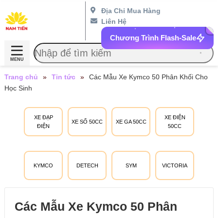
Địa Chỉ Mua Hàng
Liên Hệ
Chương Trình Flash-Sale
MENU
Trang chủ
»
Tin tức
»
Các Mẫu Xe Kymco 50 Phân Khối Cho
Học Sinh
XE ĐẠP
XE ĐIỆN
XE SỐ 50CC
XE GA 50CC
ĐIỆN
50CC
KYMCO
DETECH
SYM
VICTORIA
Các Mẫu Xe Kymco 50 Phân