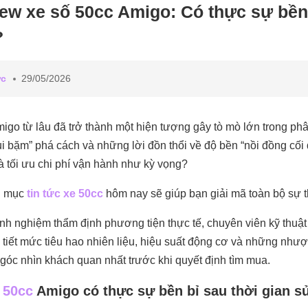
ew xe số 50cc Amigo: Có thực sự bền 
?
ức
29/05/2026
go từ lâu đã trở thành một hiện tượng gây tò mò lớn trong ph
ụi bặm” phá cách và những lời đồn thổi về độ bền “nồi đồng cối 
à tối ưu chi phí vận hành như kỳ vọng?
n mục
tin tức xe 50cc
hôm nay sẽ giúp bạn giải mã toàn bộ sự t
nh nghiệm thẩm định phương tiện thực tế, chuyên viên kỹ thuật
i tiết mức tiêu hao nhiên liệu, hiệu suất động cơ và những như
 góc nhìn khách quan nhất trước khi quyết định tìm mua.
 50cc
Amigo có thực sự bền bỉ sau thời gian s