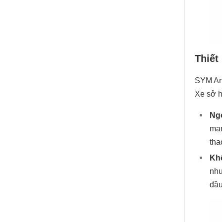
Thiết
SYM Ami
Xe sở h
Ngo
mạn
tha
Khô
như
đầu