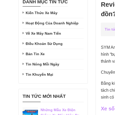
DANH MỤC TIN TỨC
Revi
đồn
Kiến Thức Xe Máy
Hoạt Động Của Doanh Nghiệp
Tin t
Về Xe Máy Nam Tiến
Điều Khoản Sử Dụng
SYM Ami
Bản Tin Xe
hình “b
thánh v
Tin Nóng Mỗi Ngày
Chuyê
Tin Khuyến Mại
Bằng ki
tách ch
TIN TỨC MỚI NHẤT
sinh có
Xe số
Những Mẫu Xe Điện