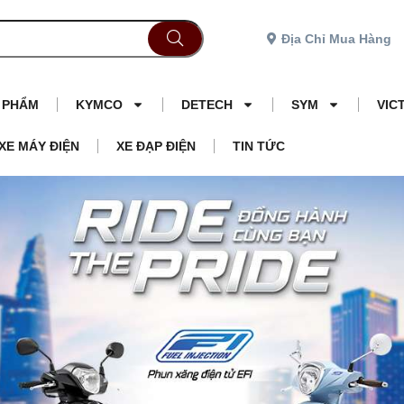
Địa Chỉ Mua Hàng
N PHẨM
KYMCO
DETECH
SYM
VIC
XE MÁY ĐIỆN
XE ĐẠP ĐIỆN
TIN TỨC