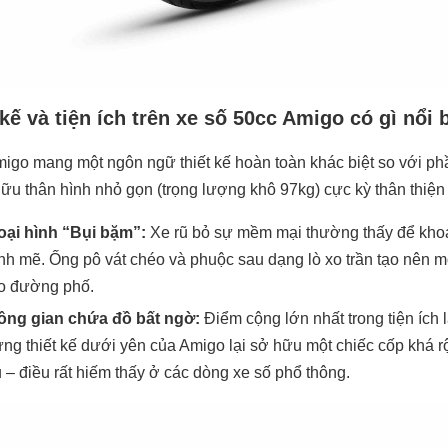
 kế và tiện ích trên xe số 50cc Amigo có gì nổi 
go mang một ngôn ngữ thiết kế hoàn toàn khác biệt so với phầ
ữu thân hình nhỏ gọn (trọng lượng khô 97kg) cực kỳ thân thiện
ại hình “Bụi bặm”:
Xe rũ bỏ sự mềm mại thường thấy để khoá
h mẽ. Ống pô vát chéo và phuộc sau dạng lò xo trần tạo nên m
o đường phố.
ng gian chứa đồ bất ngờ:
Điểm cộng lớn nhất trong tiện ích
ng thiết kế dưới yên của Amigo lại sở hữu một chiếc cốp khá 
 – điều rất hiếm thấy ở các dòng xe số phổ thông.