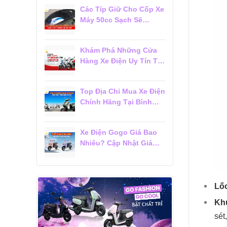
Các Típ Giữ Cho Cốp Xe
Máy 50cc Sạch Sẽ
Không Bị Ám Mùi
Khám Phá Những Cửa
Hàng Xe Điện Uy Tín Tại
Tân Bình Được Khách
Hàng Tin Chọn
Top Địa Chỉ Mua Xe Điện
Chính Hãng Tại Bình
Thạnh Được Khách
Hàng Đánh Giá Cao
Xe Điện Gogo Giá Bao
Nhiêu? Cập Nhật Giá
Mới Nhất 2026
Lố
Kh
sét