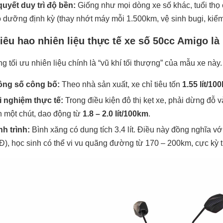
quyết duy trì độ bền:
Giống như mọi dòng xe số khác, tuổi thọ
 dưỡng định kỳ (thay nhớt máy mỗi 1.500km, vệ sinh bugi, kiểm
iêu hao nhiên liệu thực tế xe số 50cc Amigo là
g tối ưu nhiên liệu chính là “vũ khí tối thượng” của mẫu xe này.
ông số công bố:
Theo nhà sản xuất, xe chỉ tiêu tốn
1.55 lít/10
i nghiệm thực tế:
Trong điều kiện đô thị kẹt xe, phải dừng đỗ 
 một chút, dao động từ
1.8 – 2.0 lít/100km
.
h trình:
Bình xăng có dung tích 3.4 lít. Điều này đồng nghĩa vớ
), học sinh có thể vi vu quãng đường từ 170 – 200km, cực kỳ ti