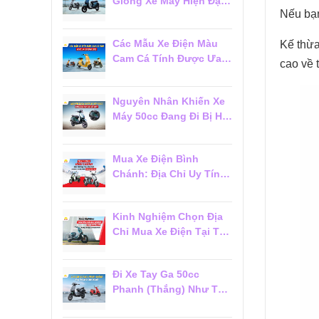
Giống Xe Máy Hiện Đại
Nếu bạn
Đáng Mua 2026
Các Mẫu Xe Điện Màu
Kế thừa
Cam Cá Tính Được Ưa
cao về 
Chuộng 2026
Nguyên Nhân Khiến Xe
Máy 50cc Đang Đi Bị Hụt
Ga Chết Máy
Mua Xe Điện Bình
Chánh: Địa Chỉ Uy Tín,
Giá Tốt Và Dịch Vụ Hậu
Mãi Đáng Tin Cậy
Kinh Nghiệm Chọn Địa
Chỉ Mua Xe Điện Tại Tân
Phú Đáng Tin Cậy Cho
Người Mới
Đi Xe Tay Ga 50cc
Phanh (Thắng) Như Thế
Nào Cho Đúng?