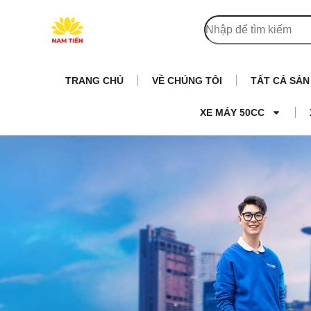
TRANG CHỦ
VỀ CHÚNG TÔI
TẤT CẢ SẢ
XE MÁY 50CC