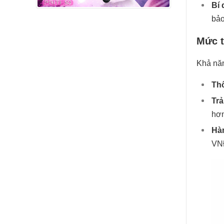
Bí 
bảo
Mức t
Khả năn
Th
Trả
hơn
Hàn
VNĐ