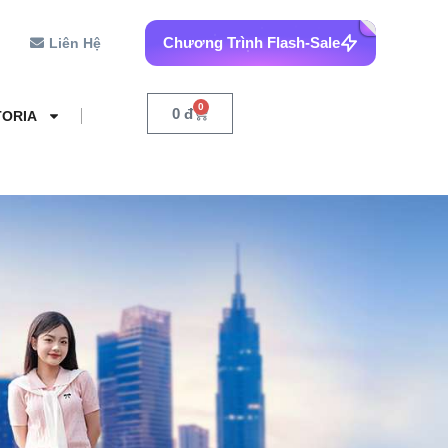
Chương Trình Flash-Sale
Liên Hệ
0
0
đ
TORIA