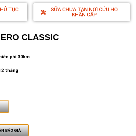
THỦ TỤC
SỬA CHỮA TẬN NƠI CỨU HỘ
KHẨN CẤP
PERO CLASSIC
miễn phí 30km
12 tháng
N BÁO GIÁ