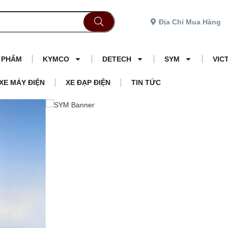
Địa Chỉ Mua Hàng
N PHẨM
KYMCO
DETECH
SYM
VIC
XE MÁY ĐIỆN
XE ĐẠP ĐIỆN
TIN TỨC