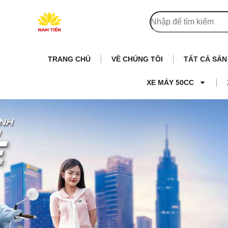
TRANG CHỦ
VỀ CHÚNG TÔI
TẤT CẢ SẢ
XE MÁY 50CC