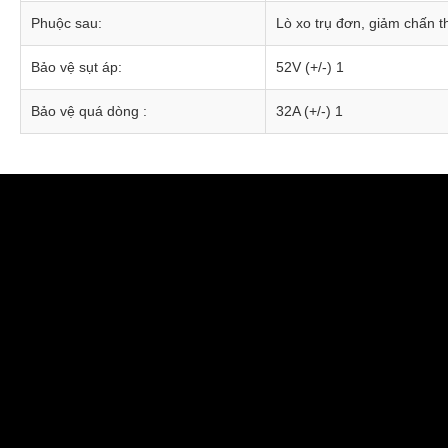
Phuộc sau:
Lò xo trụ đơn, giảm chấn t
Bảo vệ sụt áp:
52V (+/-) 1
Bảo vệ quá dòng :
32A (+/-) 1