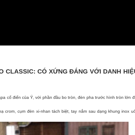
O CLASSIC: CÓ XỨNG ĐÁNG VỚI DANH HIỆ
 cổ điển của Ý, với phần đầu bo tròn, đèn pha trước hình tròn lớn đ
 mạ crom, cụm đèn xi-nhan tách biệt, tay nắm sau dạng khung inox u