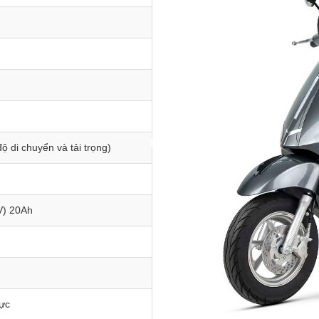
ộ di chuyển và tải trọng)
V) 20Ah
lực