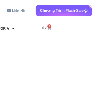
Chương Trình Flash-Sale
Liên Hệ
0
0
đ
TORIA