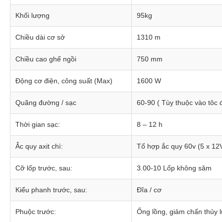
Khối lượng
95kg
Chiều dài cơ sở
1310 m
Chiều cao ghế ngồi
750 mm
Động cơ điện, công suất (Max)
1600 W
Quãng đường / sạc
60-90 ( Tùy thuộc vào tôc đ
Thời gian sạc:
8 – 12 h
Ắc quy axit chì:
Tổ hợp ắc quy 60v (5 x 12
Cỡ lốp trước, sau:
3.00-10 Lốp không săm
Kiểu phanh trước, sau:
Đĩa / cơ
Phuộc trước:
Ống lồng, giảm chấn thủy 