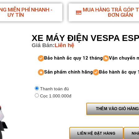
NG MIỄN PHÍ NHANH -
MUA HÀNG TRẢ GÓP 
UY TÍN
ĐƠN GIẢN
XE MÁY ĐIỆN VESPA ES
Giá Bán:
Liên hệ
Bảo hành ắc quy 12 tháng
Vận chuyển 
Sản phẩm chính hãng
Bảo hành ắc quy 
Thanh toán đủ
Cọc 1.000.000đ
THÊM VÀO GIỎ HÀNG
LIÊN HỆ ĐẶT HÀNG
NHẬ