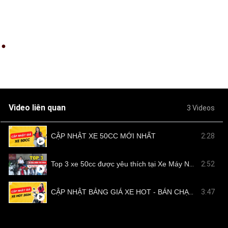
Video liên quan
3 Videos
CẬP NHẬT XE 50CC MỚI NHẤT
2:28
Top 3 xe 50cc được yêu thích tại Xe Máy Nam Tiến
2:52
CẬP NHẬT BẢNG GIÁ XE HOT - BÁN CHẠY TẠI NAM TIẾN
3:47