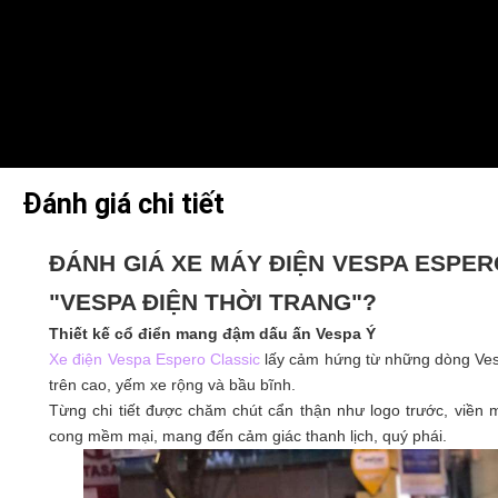
Đánh giá chi tiết
ĐÁNH GIÁ XE MÁY ĐIỆN VESPA ESPER
"VESPA ĐIỆN THỜI TRANG"?
Thiết kế cổ điển mang đậm dấu ấn Vespa Ý
Xe điện Vespa Espero Classic
lấy cảm hứng từ những dòng Vespa
trên cao, yếm xe rộng và bầu bĩnh.
Từng chi tiết được chăm chút cẩn thận như logo trước, viền
cong mềm mại, mang đến cảm giác thanh lịch, quý phái.