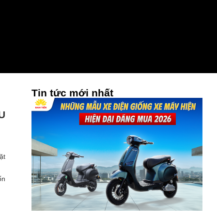
Tin tức mới nhất
U
ặt
ốn