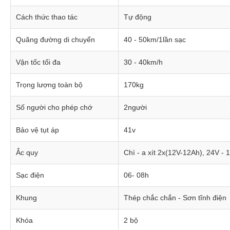
Cách thức thao tác
Tự động
Quãng đường di chuyển
40 - 50km/1lần sạc
Vận tốc tối đa
30 - 40km/h
Trọng lượng toàn bộ
170kg
Số người cho phép chớ
2người
Bảo vệ tụt áp
41v
Ắc quy
Chì - a xít 2x(12V-12Ah), 24V - 
Sạc điện
06- 08h
Khung
Thép chắc chắn - Sơn tĩnh điện
Khóa
2 bộ