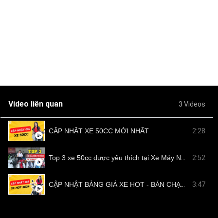
Video liên quan
3 Videos
CẬP NHẬT XE 50CC MỚI NHẤT
2:28
Top 3 xe 50cc được yêu thích tại Xe Máy Nam Tiến
2:52
CẬP NHẬT BẢNG GIÁ XE HOT - BÁN CHẠY TẠI NAM TIẾN
3:47