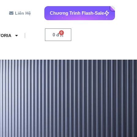
Chương Trình Flash-Sale
Liên Hệ
0
0
đ
TORIA