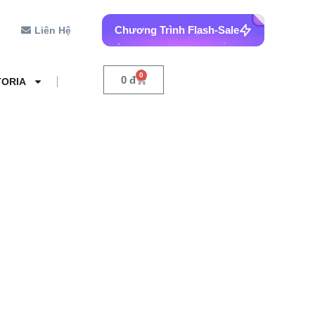
Chương Trình Flash-Sale
Liên Hệ
0
0
đ
TORIA