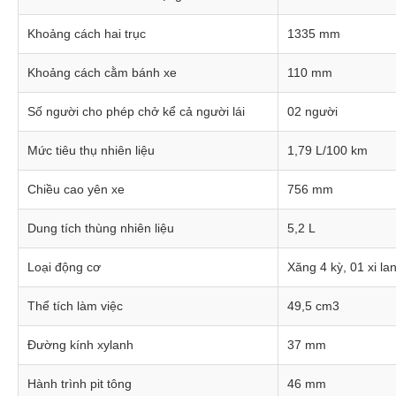
Khoảng cách hai trục
1335 mm
Khoảng cách cằm bánh xe
110 mm
Số người cho phép chở kể cả người lái
02 người
Mức tiêu thụ nhiên liệu
1,79 L/100 km
Đen nhám
Chiều cao yên xe
756 mm
Dung tích thùng nhiên liệu
5,2 L
Loại động cơ
Xăng 4 kỳ, 01 xi l
Thể tích làm việc
49,5 cm3
Đường kính xylanh
37 mm
Hành trình pit tông
46 mm