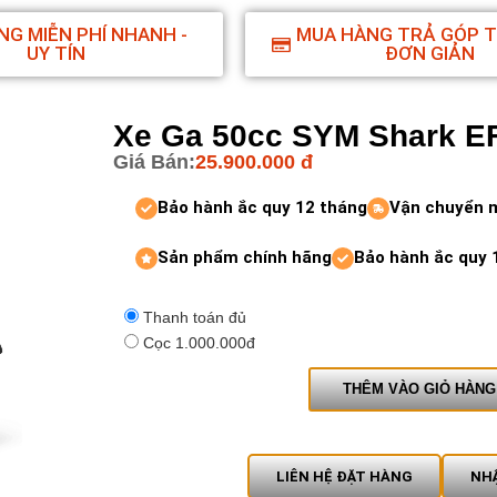
NG MIỄN PHÍ NHANH -
MUA HÀNG TRẢ GÓP 
UY TÍN
ĐƠN GIẢN
Xe Ga 50cc SYM Shark EF
Giá Bán:
25.900.000
đ
Bảo hành ắc quy 12 tháng
Vận chuyển 
Sản phẩm chính hãng
Bảo hành ắc quy 
Thanh toán đủ
Cọc 1.000.000đ
THÊM VÀO GIỎ HÀNG
LIÊN HỆ ĐẶT HÀNG
NHẬ