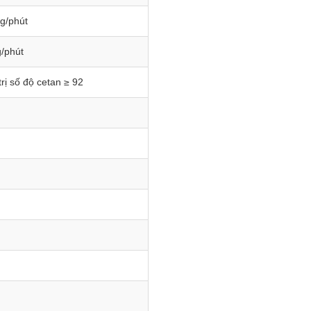
g/phút
/phút
rị số độ cetan ≥ 92