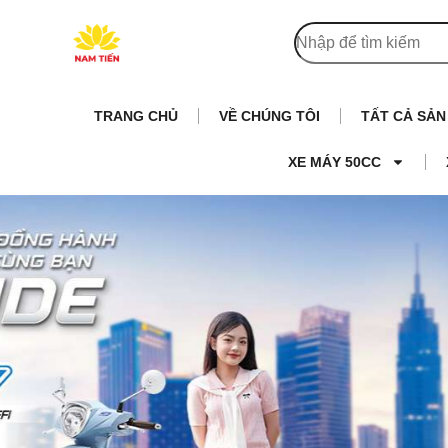
TRANG CHỦ
VỀ CHÚNG TÔI
TẤT CẢ SẢ
XE MÁY 50CC