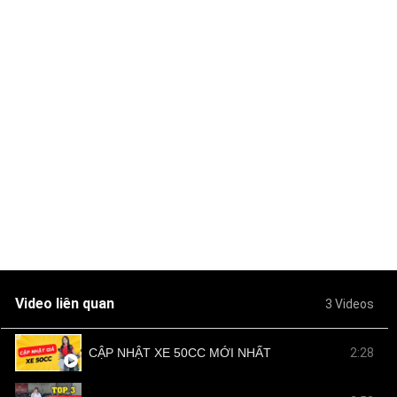
Video liên quan
3 Videos
CẬP NHẬT XE 50CC MỚI NHẤT
2:28