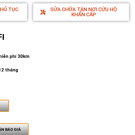
THỦ TỤC
SỬA CHỮA TẬN NƠI CỨU HỘ
KHẨN CẤP
I
miễn phí 30km
12 tháng
N BÁO GIÁ