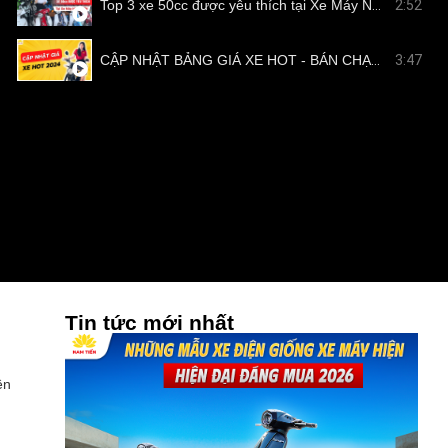
Top 3 xe 50cc được yêu thích tại Xe Máy Nam Tiến
2:52
CẬP NHẬT BẢNG GIÁ XE HOT - BÁN CHẠY TẠI NAM TIẾN
3:47
Tin tức mới nhất
ên