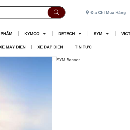
Địa Chỉ Mua Hàng
N PHẨM
KYMCO
DETECH
SYM
VIC
XE MÁY ĐIỆN
XE ĐẠP ĐIỆN
TIN TỨC