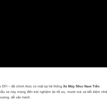
EFI – đã chính thức có mặt tại hệ thống
Xe Máy 50cc Nam Tiến
.
mẫu xe này mang đến trải nghiệm lái tối ưu, mượt mà và tiết kiệm nhi
thượng, dễ vận hành.