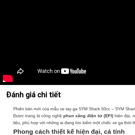
Đánh giá chi tiết
Phiên bản mới của mẫu xe tay ga SYM Shark 50cc – SYM Shark 
Được trang bị công nghệ
phun xăng điện tử (EFI)
hiện đại, 
liệu, phù hợp với những ai đang tìm kiếm một chiếc xe ga thời 
Phong cách thiết kế hiện đại, cá tính