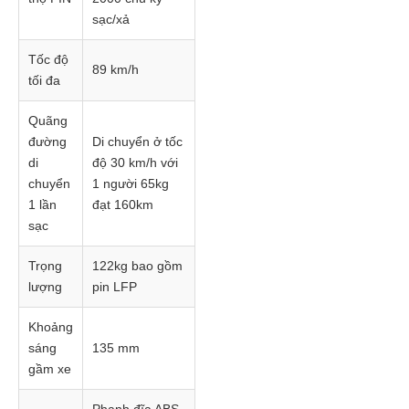
sạc/xả
Tốc độ
89 km/h
tối đa
Quãng
đường
Di chuyển ở tốc
di
độ 30 km/h với
chuyển
1 người 65kg
1 lần
đạt 160km
sạc
Trọng
122kg bao gồm
lượng
pin LFP
Khoảng
sáng
135 mm
gầm xe