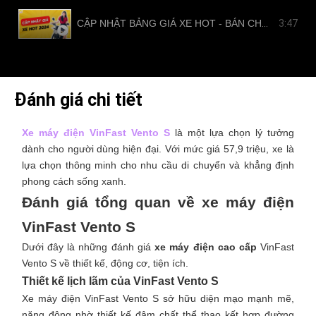
CẬP NHẬT BẢNG GIÁ XE HOT - BÁN CHẠY TẠI NAM TIẾN
3:47
Đánh giá chi tiết
Xe máy điện VinFast Vento S
là một lựa chọn lý tưởng
dành cho người dùng hiện đại. Với mức giá 57,9 triệu, xe là
lựa chọn thông minh cho nhu cầu di chuyển và khẳng định
phong cách sống xanh.
Đánh giá tổng quan về xe máy điện
VinFast Vento S
Dưới đây là những đánh giá
xe máy điện cao cấp
VinFast
Vento S về thiết kế, động cơ, tiện ích.
Thiết kế lịch lãm của VinFast Vento S
Xe máy điện VinFast Vento S sở hữu diện mạo mạnh mẽ,
năng động nhờ thiết kế đậm chất thể thao kết hợp đường