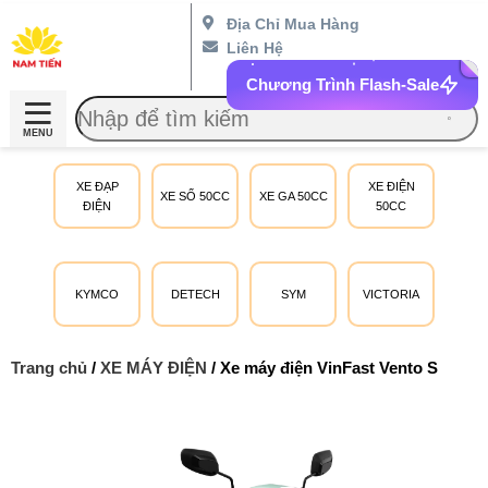
Địa Chỉ Mua Hàng
Liên Hệ
Chương Trình Flash-Sale
MENU
XE ĐẠP
XE ĐIỆN
XE SỐ 50CC
XE GA 50CC
ĐIỆN
50CC
KYMCO
DETECH
SYM
VICTORIA
Trang chủ
/
XE MÁY ĐIỆN
/ Xe máy điện VinFast Vento S