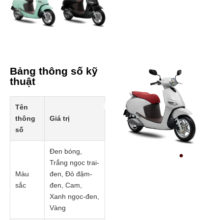
Bảng thông số kỹ
thuật
Tên
Prev
thông
Giá trị
số
Đen bóng,
Trắng ngọc trai-
Màu
đen, Đỏ đậm-
sắc
đen, Cam,
Xanh ngọc-đen,
Vàng