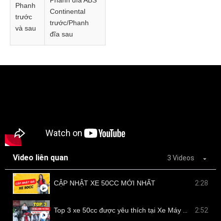
Phanh đĩa ABS
Phanh
Continental
trước
trước/Phanh
và sau
đĩa sau
Video liên quan
3 Videos
CẬP NHẬT XE 50CC MỚI NHẤT
2:28
Top 3 xe 50cc được yêu thích tại Xe Máy Nam Tiến
2:52