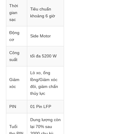
Thời
Tiêu chuẩn
gian
khoảng 6 giờ
sạc
Động
Side Motor
cơ
Công
tối đa 5200 W
suất
Lò xo, ống
Giảm
lồng/Giảm xóc
xóc
đôi, giảm chấn
thủy lực
PIN
01 Pin LFP
Dung lượng còn
Tuổi
lại 70% sau
thọ PIN
2000 chu kỳ