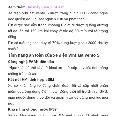
Xem thêm:
Xe máy điện VinFast
Xe điện VinFast Vento S được trang bị pin LFP - công nghệ
độc quyền do VinFast nghiên cứu và phát triển.
Pin được sạc đầy trong khoảng 6 giờ, đi được quãng đường
tối đa lên tới 160 km khi chạy ở tốc độ 30km/h với tải trọng
65kg.
Pin có tuổi thọ cao, duy trì 70% dung lượng sau 2000 chu kỳ
sạc/xả.
Tính năng an toàn của xe điện VinFast Vento S
Công nghệ PAAK tiên tiến
Người lái có thể tắt/mở khoá xe,
mở cốp hay bật tính năng
chống trộm từ xa.
Kết nối HMI tích hợp eSIM
Xe có khả năng tự động chẩn đoán lỗi và cập nhật phần
mềm qua ứng dụng điện thoại. Đồng thời hỗ trợ định vị GPS,
giúp người dùng theo dõi và quản lý xe dễ dàng mọi lúc mọi
nơi.
Khả năng chống nước IP67
Xe có khả năng ngập nước 0.5 mét trong 30 phút, giúp