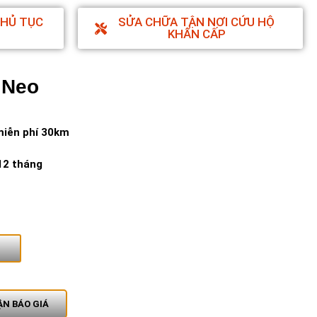
THỦ TỤC
SỬA CHỮA TẬN NƠI CỨU HỘ
KHẨN CẤP
 Neo
miễn phí 30km
12 tháng
N BÁO GIÁ