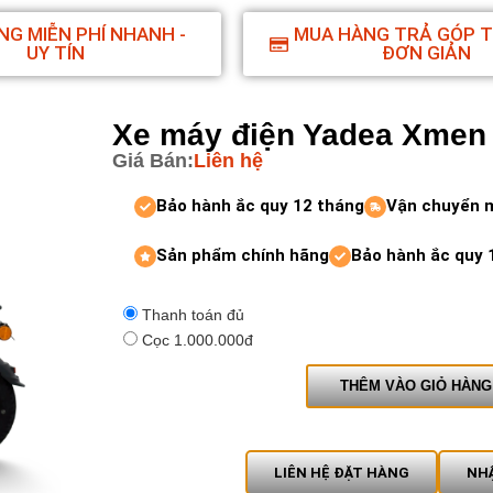
NG MIỄN PHÍ NHANH -
MUA HÀNG TRẢ GÓP 
UY TÍN
ĐƠN GIẢN
Xe máy điện Yadea Xmen
Giá Bán:
Liên hệ
Bảo hành ắc quy 12 tháng
Vận chuyển 
Sản phẩm chính hãng
Bảo hành ắc quy 
Thanh toán đủ
Cọc 1.000.000đ
THÊM VÀO GIỎ HÀNG
LIÊN HỆ ĐẶT HÀNG
NHẬ