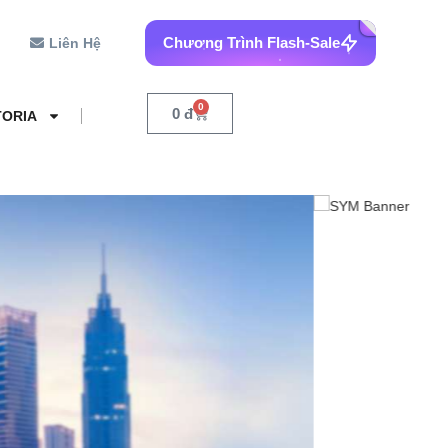
Chương Trình Flash-Sale
Liên Hệ
0
0
đ
TORIA