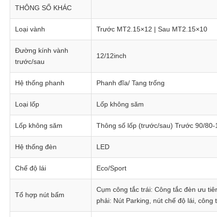
THÔNG SỐ KHÁC
Loại vành
Trước MT2.15×12 | Sau MT2.15×10
Đường kính vành
12/12inch
trước/sau
Hệ thống phanh
Phanh đĩa/ Tang trống
Loại lốp
Lốp không săm
Lốp không săm
Thông số lốp (trước/sau) Trước 90/80-
Hệ thống đèn
LED
Chế độ lái
Eco/Sport
Cụm công tắc trái: Công tắc đèn ưu tiê
Tổ hợp nút bấm
phải: Nút Parking, nút chế độ lái, công 