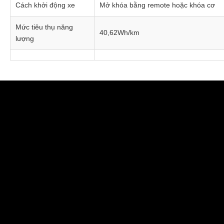
Cách khởi động xe
Mở khóa bằng remote hoặc khóa cơ
Mức tiêu thụ năng
40,62Wh/km
lượng