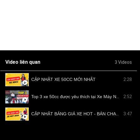
Video liên quan
3 Videos
CẬP NHẬT XE 50CC MỚI NHẤT
2:28
Top 3 xe 50cc được yêu thích tại Xe Máy Nam Tiến
2:52
CẬP NHẬT BẢNG GIÁ XE HOT - BÁN CHẠY TẠI NAM TIẾN
3:47