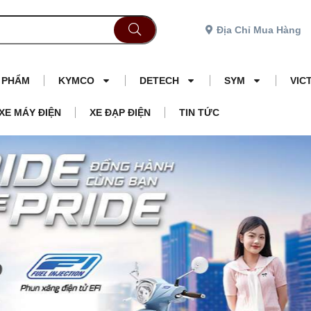
Địa Chỉ Mua Hàng
N PHẨM
KYMCO
DETECH
SYM
VIC
XE MÁY ĐIỆN
XE ĐẠP ĐIỆN
TIN TỨC