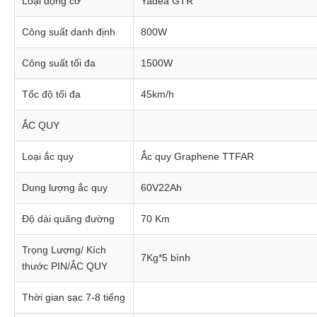
Loại động cơ
Yadea GTR
Công suất danh định
800W
Công suất tối đa
1500W
Tốc độ tối đa
45km/h
ẮC QUY
Loại ắc quy
Ắc quy Graphene TTFAR
Dung lượng ắc quy
60V22Ah
Độ dài quãng đường
70 Km
Trọng Lượng/ Kích
7Kg*5 bình
thước PIN/ẮC QUY
Thời gian sạc 7-8 tiếng