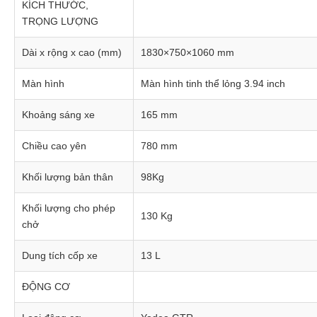
KÍCH THƯỚC,
TRỌNG LƯỢNG
Dài x rộng x cao (mm)
1830×750×1060 mm
Màn hình
Màn hình tinh thể lỏng 3.94 inch
Khoảng sáng xe
165 mm
Chiều cao yên
780 mm
Khối lượng bản thân
98Kg
Khối lượng cho phép
130 Kg
chở
Dung tích cốp xe
13 L
ĐỘNG CƠ