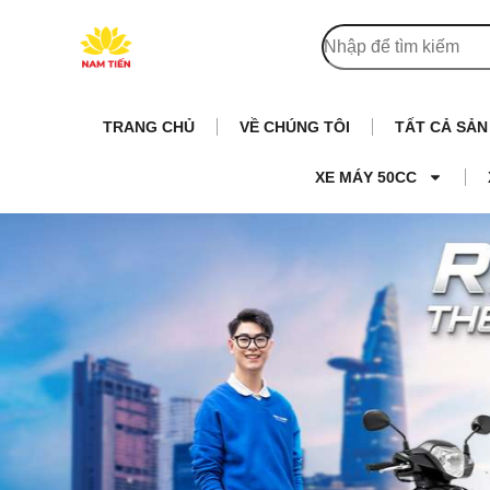
TRANG CHỦ
VỀ CHÚNG TÔI
TẤT CẢ SẢ
XE MÁY 50CC