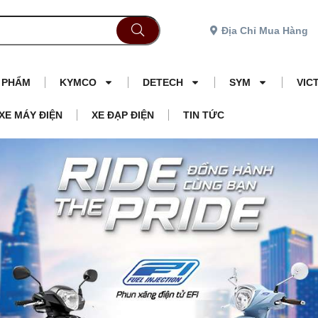
Địa Chỉ Mua Hàng
N PHẨM
KYMCO
DETECH
SYM
VIC
XE MÁY ĐIỆN
XE ĐẠP ĐIỆN
TIN TỨC