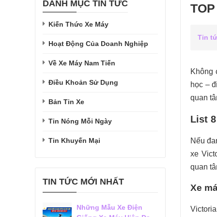
DANH MỤC TIN TỨC
TOP 
Kiến Thức Xe Máy
Tin t
Hoạt Động Của Doanh Nghiệp
Về Xe Máy Nam Tiến
Không c
Điều Khoản Sử Dụng
học – đ
quan tâ
Bản Tin Xe
List 
Tin Nóng Mỗi Ngày
Tin Khuyến Mại
Nếu đan
xe Vict
quan tâ
TIN TỨC MỚI NHẤT
Xe má
Những Mẫu Xe Điện
Victori