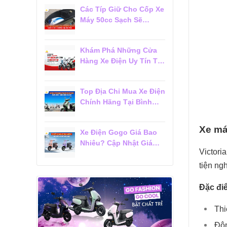
Các Típ Giữ Cho Cốp Xe
Máy 50cc Sạch Sẽ
Không Bị Ám Mùi
Khám Phá Những Cửa
Hàng Xe Điện Uy Tín Tại
Tân Bình Được Khách
Hàng Tin Chọn
Top Địa Chỉ Mua Xe Điện
Chính Hãng Tại Bình
Thạnh Được Khách
Hàng Đánh Giá Cao
Xe má
Xe Điện Gogo Giá Bao
Nhiêu? Cập Nhật Giá
Victori
Mới Nhất 2026
tiện ng
Đặc đi
Thi
Độn