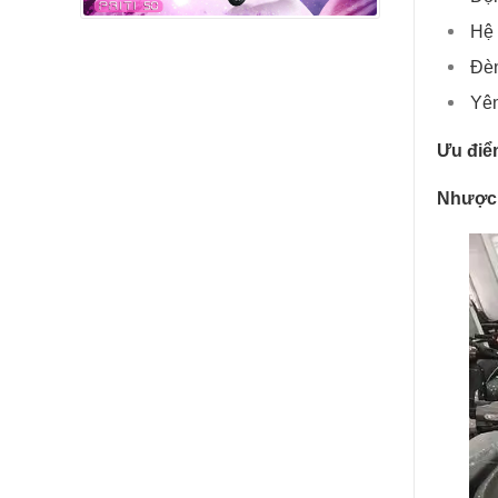
Hệ 
Đèn
Yên
Ưu điể
Nhược