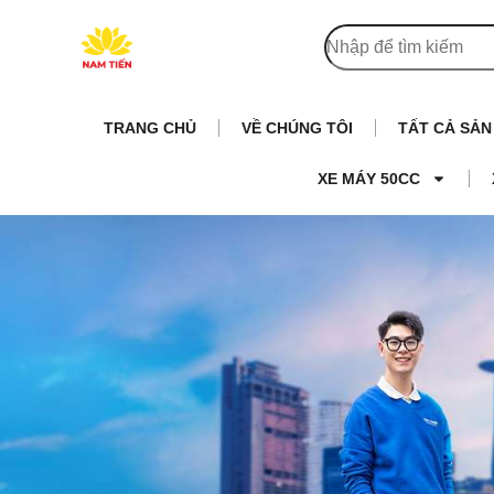
TRANG CHỦ
VỀ CHÚNG TÔI
TẤT CẢ SẢ
XE MÁY 50CC