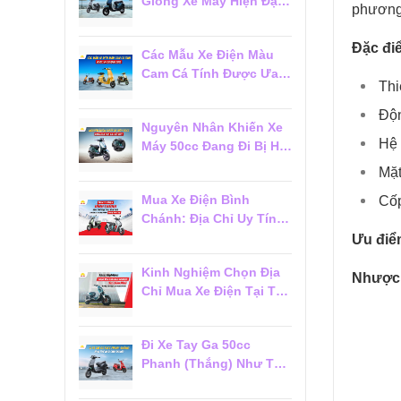
Giống Xe Máy Hiện Đại
phương 
Đáng Mua 2026
Đặc đi
Các Mẫu Xe Điện Màu
Cam Cá Tính Được Ưa
Thi
Chuộng 2026
Độn
Nguyên Nhân Khiến Xe
Hệ 
Máy 50cc Đang Đi Bị Hụt
Ga Chết Máy
Mặt
Mua Xe Điện Bình
Cốp
Chánh: Địa Chỉ Uy Tín,
Giá Tốt Và Dịch Vụ Hậu
Ưu điể
Mãi Đáng Tin Cậy
Kinh Nghiệm Chọn Địa
Nhược
Chỉ Mua Xe Điện Tại Tân
Phú Đáng Tin Cậy Cho
Người Mới
Đi Xe Tay Ga 50cc
Phanh (Thắng) Như Thế
Nào Cho Đúng?