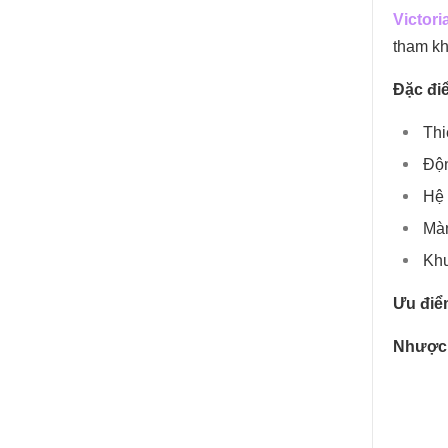
Victor
tham kh
Đặc đi
Thi
Độn
Hệ 
Màn
Khu
Ưu điể
Nhược