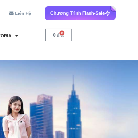
Chương Trình Flash-Sale
Liên Hệ
0
0
đ
TORIA