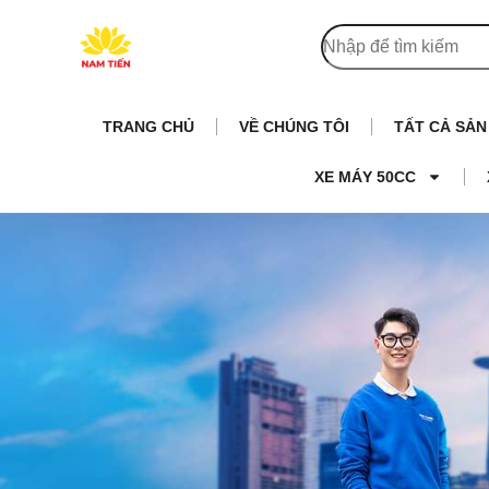
TRANG CHỦ
VỀ CHÚNG TÔI
TẤT CẢ SẢ
XE MÁY 50CC