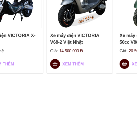
iện VICTORIA X-
Xe máy điện VICTORIA
Xe máy 
V68-2 Việt Nhật
50cc V8
hệ
Giá:
Giá:
14.500.000
Đ
20.
M THÊM
XEM THÊM
X