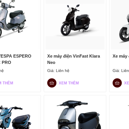
 VESPA ESPERO
Xe máy điện VinFast Klara
Xe máy 
C PRO
Neo
hệ
Giá:
Liên hệ
Giá:
Liên
M THÊM
XEM THÊM
X