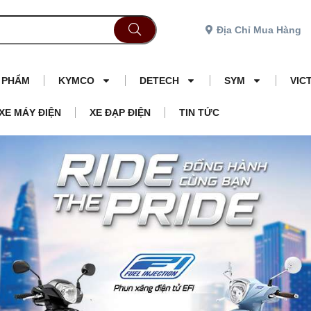
Địa Chỉ Mua Hàng
N PHẨM
KYMCO
DETECH
SYM
VIC
XE MÁY ĐIỆN
XE ĐẠP ĐIỆN
TIN TỨC