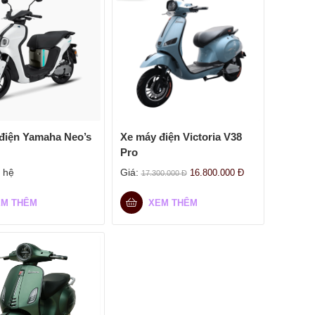
điện Yamaha Neo’s
Xe máy điện Victoria V38
Pro
 hệ
Giá:
16.800.000
Đ
17.300.000
Đ
EM THÊM
XEM THÊM