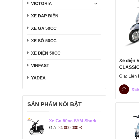
VICTORIA
XE ĐẠP ĐIỆN
XE GA 50CC
XE SỐ 50CC
XE ĐIỆN 50CC
Xe điện
VINFAST
CLASSI
Giá:
Liên 
YADEA
XE
SẢN PHẨM NỔI BẬT
Xe Ga 50cc SYM Shark
Giá:
24.000.000
Đ