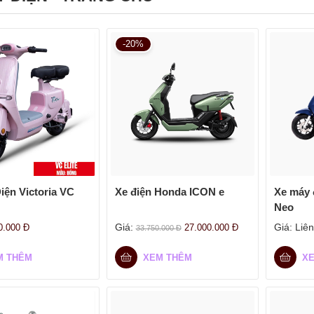
-20%
iện Victoria VC
Xe điện Honda ICON e
Xe máy 
Neo
Giá:
Giá:
Liên
0.000
Đ
27.000.000
Đ
33.750.000
Đ
M THÊM
XEM THÊM
X