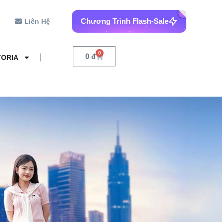
Chương Trình Flash-Sale
Liên Hệ
0
0
đ
TORIA