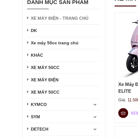
DANH MỤC SẢN PHẨM
XE MÁY ĐIỆN - TRANG CHỦ
DK
Xe máy 50cc trang chủ
KHÁC
XE MÁY 50CC
XE MÁY ĐIỆN
Xe Máy Đ
ELITE
XE MÁY 50CC
Giá:
11.50
KYMCO
XE
SYM
DETECH